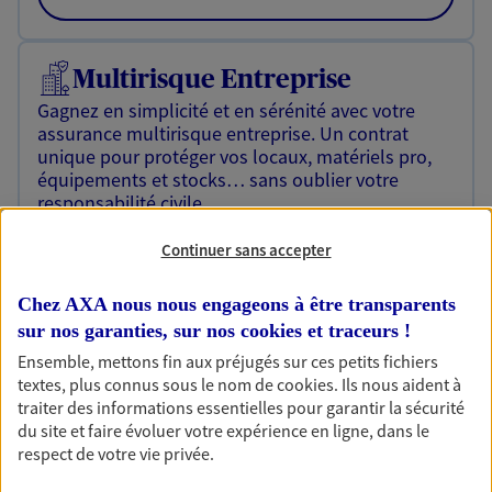
Multirisque Entreprise
Gagnez en simplicité et en sérénité avec votre
assurance multirisque entreprise. Un contrat
unique pour protéger vos locaux, matériels pro,
équipements et stocks… sans oublier votre
responsabilité civile.
Découvrir l'offre Multirisque Entreprise
Continuer sans accepter
DEMANDER UN DEVIS
Chez AXA nous nous engageons à être transparents
sur nos garanties, sur nos
cookies et traceurs
!
Ensemble, mettons fin aux préjugés sur ces petits fichiers
Multirisque Agricole
textes, plus connus sous le nom de
cookies
. Ils nous aident à
Protégez votre entreprise en garantissant la
traiter des informations essentielles pour garantir la sécurité
continuité de votre activité en cas de sinistre et
du site et faire évoluer votre expérience en ligne, dans le
trouvez des solutions pour vos activités de
respect de votre vie privée.
transformation et de diversification.