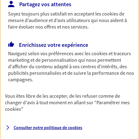
Partagez vos attentes
Découvrir l'offre Multirisque Agricole
Soyez toujours plus satisfait en acceptant les
cookies
de
DEMANDER UN DEVIS
mesure d’audience et d’avis utilisateurs qui nous aident à
faire évoluer nos offres et nos services.
Multirisque Professionnelle
Enrichissez votre expérience
Protégez votre entreprise en garantissant la
Naviguez selon vos préférences avec les
cookies et traceurs
continuité de votre activité, même en cas de
marketing et de personnalisation qui nous permettent
sinistre. Ce contrat inclut notamment une
d'afficher du contenu adapté à vos centres d'intérêts, des
protection juridique ainsi qu'une garantie
publicités personnalisées et de suivre la performance de nos
responsabilité civile professionnelle.
campagnes.
Découvrir l'offre Multirisque Professionnelle
Vous êtes libre de les accepter, de les refuser comme de
DEMANDER UN DEVIS
changer d'avis à tout moment en allant sur
"Paramétrer mes
cookies
"
Consulter notre politique de
cookies
VOIR TOUTES NOS OFFRES