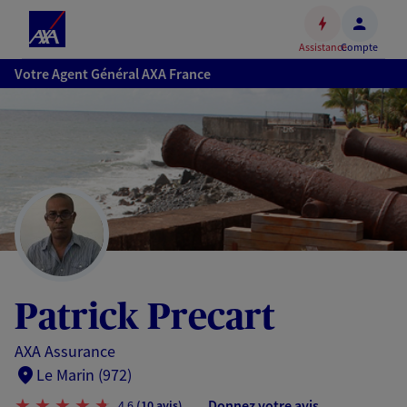
Espace
client
Assistance
Compte
Accéder
Votre Agent Général AXA France
au
contenu
principal
Accéder
au
pied
de
page
Patrick Precart
AXA Assurance
Le Marin (972)
Donnez votre avis
4,6
(10 avis)