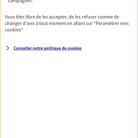
campagnes.
VOIR TOUTES NOS OFFRES
Vous êtes libre de les accepter, de les refuser comme de
changer d'avis à tout moment en allant sur
"Paramétrer mes
cookies
"
Consulter notre politique de
cookies
Nos expertises
Vous protéger et protéger vos
proches face aux aléas de la
vie
Avec nos solutions de prévoyance, sécurisez
vos ressources et protégez vos proches en cas
d'accident, d'invalidité, d'incapacité ou de
décès.
Vous aider à constituer une