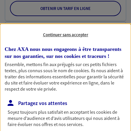
OBTENIR UN TARIF EN LIGNE
Habitation
Continuer sans accepter
Votre logement est unique, comme vous. Le
contrat Ma Maison assure votre sérénité en
Chez AXA nous nous engageons à être transparents
protégeant ce qui vous tient à coeur.
sur nos garanties, sur nos
cookies et traceurs
!
Découvrir l'offre Habitation
Ensemble, mettons fin aux préjugés sur ces petits fichiers
textes, plus connus sous le nom de
cookies
. Ils nous aident à
OBTENIR UN TARIF EN LIGNE
traiter des informations essentielles pour garantir la sécurité
du site et faire évoluer votre expérience en ligne, dans le
respect de votre vie privée.
Garantie Accidents de la Vie
Partagez vos attentes
Bricoleuse, féru de jardinage, pâtissier en herbe
ou grande lectrice… personne n'est à l'abri d'un
Soyez toujours plus satisfait en acceptant les
cookies
de
accident du quotidien. Avec Ma Protection
mesure d’audience et d’avis utilisateurs qui nous aident à
Accident, protégez votre qualité de vie et vos
faire évoluer nos offres et nos services.
revenus.