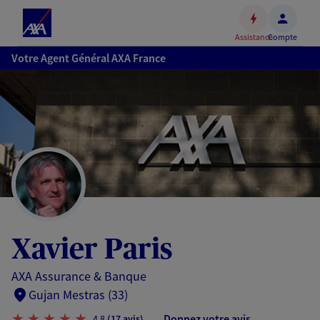
Espace
client
Assistance
Compte
Accéder
Votre Agent Général AXA France
au
contenu
principal
Accéder
au
pied
de
page
Xavier Paris
AXA Assurance & Banque
Gujan Mestras (33)
Donnez votre avis
4,8
(17 avis)