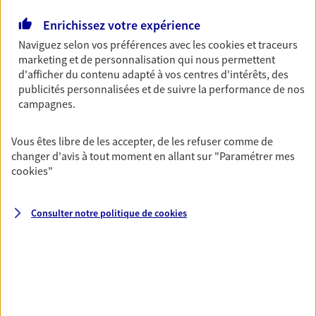
Enrichissez votre expérience
Découvrir l'offre Garantie Accidents de la Vie
Naviguez selon vos préférences avec les
cookies et traceurs
OBTENIR UN TARIF EN LIGNE
marketing et de personnalisation qui nous permettent
d'afficher du contenu adapté à vos centres d'intérêts, des
publicités personnalisées et de suivre la performance de nos
campagnes.
Multirisque Entreprise
Gagnez en simplicité et en sérénité avec votre
Vous êtes libre de les accepter, de les refuser comme de
assurance multirisque entreprise. Un contrat
changer d'avis à tout moment en allant sur
"Paramétrer mes
unique pour protéger vos locaux, matériels pro,
cookies
"
équipements et stocks… sans oublier votre
responsabilité civile.
Consulter notre politique de
cookies
Découvrir l'offre Multirisque Entreprise
DEMANDER UN DEVIS
VOIR TOUTES NOS OFFRES