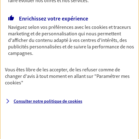
faire évoluer nos offres et nos services.
Découvrir l'offre Garantie Accidents de la Vie
OBTENIR UN TARIF EN LIGNE
Enrichissez votre expérience
Naviguez selon vos préférences avec les
cookies et traceurs
marketing et de personnalisation qui nous permettent
Multirisque Entreprise
d'afficher du contenu adapté à vos centres d'intérêts, des
Gagnez en simplicité et en sérénité avec votre
publicités personnalisées et de suivre la performance de nos
assurance multirisque entreprise. Un contrat
campagnes.
unique pour protéger vos locaux, matériels pro,
équipements et stocks… sans oublier votre
Vous êtes libre de les accepter, de les refuser comme de
responsabilité civile.
changer d'avis à tout moment en allant sur
"Paramétrer mes
cookies
"
Découvrir l'offre Multirisque Entreprise
DEMANDER UN DEVIS
Consulter notre politique de
cookies
VOIR TOUTES NOS OFFRES