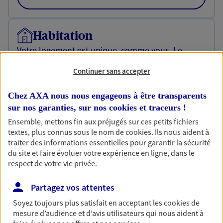
Habitation
Votre logement est unique, comme vous. Le
contrat Ma Maison assure votre sérénité en
protégeant ce qui vous tient à coeur.
Continuer sans accepter
Découvrir l'offre Habitation
Chez AXA nous nous engageons à être transparents
sur nos garanties, sur nos
cookies et traceurs
!
OBTENIR UN TARIF EN LIGNE
Ensemble, mettons fin aux préjugés sur ces petits fichiers
textes, plus connus sous le nom de
cookies
. Ils nous aident à
traiter des informations essentielles pour garantir la sécurité
Garantie Accidents de la Vie
du site et faire évoluer votre expérience en ligne, dans le
Bricoleuse, féru de jardinage, pâtissier en herbe
respect de votre vie privée.
ou grande lectrice… personne n'est à l'abri d'un
accident du quotidien. Avec Ma Protection
Partagez vos attentes
Accident, protégez votre qualité de vie et vos
Soyez toujours plus satisfait en acceptant les
cookies
de
revenus.
mesure d’audience et d’avis utilisateurs qui nous aident à