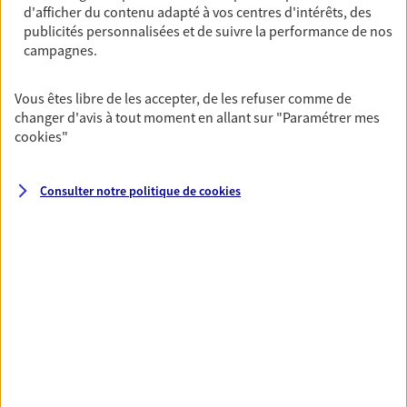
d'afficher du contenu adapté à vos centres d'intérêts, des
Découvrir l'offre Multirisque Entreprise
publicités personnalisées et de suivre la performance de nos
campagnes.
DEMANDER UN DEVIS
Vous êtes libre de les accepter, de les refuser comme de
changer d'avis à tout moment en allant sur
"Paramétrer mes
VOIR TOUTES NOS OFFRES
cookies
"
Consulter notre politique de
cookies
Nos expertises
Vous accompagner dans la
durée et la confiance
Vous accompagner dans vos projets de vie tout
au long de votre vie, c'est ainsi que nous