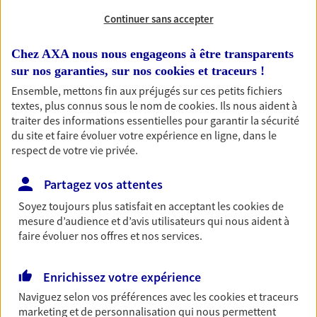
NOUS CONTACTER
Continuer sans accepter
Chez AXA nous nous engageons à être transparents
Compte bancaire
sur nos garanties, sur nos
cookies et traceurs
!
Un compte bancaire qui vous accompagne au
Ensemble, mettons fin aux préjugés sur ces petits fichiers
quotidien, une appli intelligente à consulter au
textes, plus connus sous le nom de
cookies
. Ils nous aident à
jour le jour.
traiter des informations essentielles pour garantir la sécurité
du site et faire évoluer votre expérience en ligne, dans le
Découvrir l'offre Compte bancaire
respect de votre vie privée.
NOUS CONTACTER
Partagez vos attentes
Soyez toujours plus satisfait en acceptant les
cookies
de
mesure d’audience et d’avis utilisateurs qui nous aident à
Multirisque Entreprise
faire évoluer nos offres et nos services.
Gagnez en simplicité et en sérénité avec votre
assurance multirisque entreprise. Un contrat
unique pour protéger vos locaux, matériels pro,
Enrichissez votre expérience
équipements et stocks… sans oublier votre
Naviguez selon vos préférences avec les
cookies et traceurs
responsabilité civile.
marketing et de personnalisation qui nous permettent