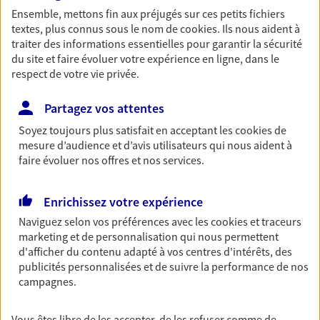
jour le jour.
Ensemble, mettons fin aux préjugés sur ces petits fichiers
textes, plus connus sous le nom de
cookies
. Ils nous aident à
Découvrir l'offre Compte bancaire
traiter des informations essentielles pour garantir la sécurité
du site et faire évoluer votre expérience en ligne, dans le
NOUS CONTACTER
respect de votre vie privée.
Partagez vos attentes
Prêt personnel
Soyez toujours plus satisfait en acceptant les
cookies
de
Bénéficiez d’un prêt personnel accessible sans
mesure d’audience et d’avis utilisateurs qui nous aident à
frais de dossier pour réaliser tous vos projets :
faire évoluer nos offres et nos services.
nouvelle auto, travaux, voyage… et plus encore !
Enrichissez votre expérience
NOUS CONTACTER
Naviguez selon vos préférences avec les
cookies et traceurs
marketing et de personnalisation qui nous permettent
d'afficher du contenu adapté à vos centres d'intérêts, des
VOIR TOUTES NOS OFFRES
publicités personnalisées et de suivre la performance de nos
campagnes.
Vous êtes libre de les accepter, de les refuser comme de