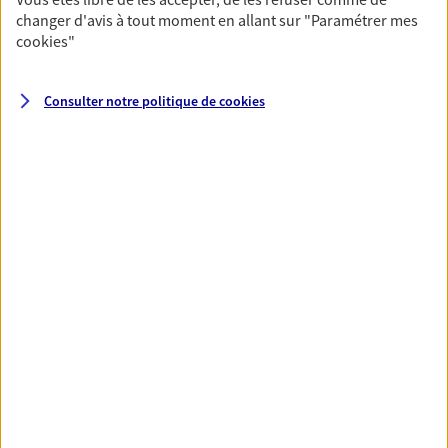
changer d'avis à tout moment en allant sur
"Paramétrer mes
cookies
"
Nos expertises
Consulter notre politique de
cookies
Vous accompagner dans la
durée et la confiance
Vous accompagner dans vos projets de vie tout
au long de votre vie, c'est ainsi que nous
concevons notre métier : dans la confiance et la
proximité. C'est en apprenant à vous connaître
que nous proposons de meilleures solutions.
Vous accompagner dans vos
moments de vie
Avec une qualité de conseil reconnue, nous
vous accompagnons sur tous vos besoins
d'assurance particuliers : auto, habitation,
santé… À chaque moment de vie son offre.