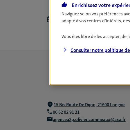
Enrichissez votre expérie
Naviguez selon vos préférences ave
ÉPARGNE ET RETRAITE
adapté à vos centres d'intérêts, d
Vous êtes libre de les accepter, de
Consulter notre politique d
15 Bis Route De Dijon,
21600 Longvic
06 62 02 91 21
agencea2p.olivier.commeaux@axa.fr