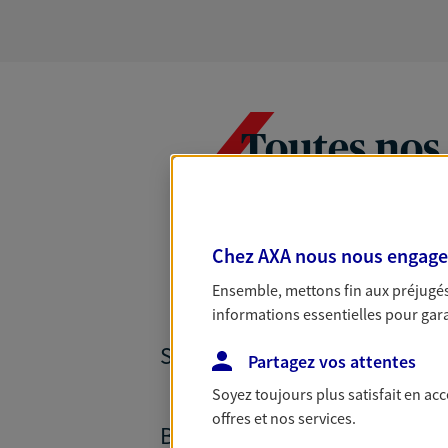
Toutes nos
Chez AXA nous nous engageon
Ensemble, mettons fin aux préjugés 
informations essentielles pour garan
SANTÉ ET PRÉVOYANCE
Partagez vos attentes
Soyez toujours plus satisfait en ac
offres et nos services.
BANQUE ET CRÉDITS