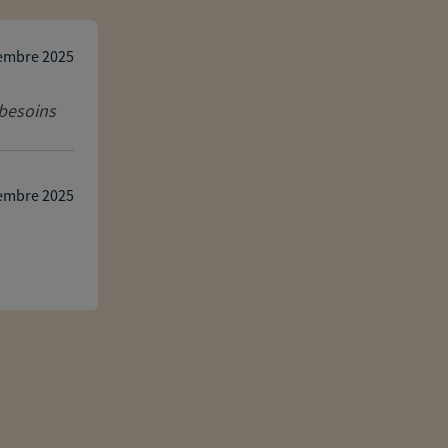
michel de freitas
embre 2025
 besoins
Olivier nous accompagne depuis plusieu
conseil, à l'écoute et toujours présent
Réponse de l'agence
embre 2025
Bonjour Michel
Je suis ravi de vous accompagner depu
encore
À bientôt