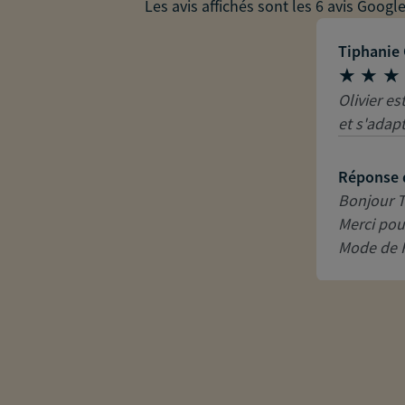
Les avis affichés sont les 6 avis Googl
Tiphanie
Olivier e
et s'adap
Réponse 
Bonjour T
Merci pour
Mode de 