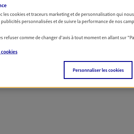
nce
c les
cookies et traceurs
marketing et de personnalisation qui nous
es publicités personnalisées et de suivre la performance de nos cam
 nos offres Assurance &
 les refuser comme de changer d'avis à tout moment en allant sur
"P
e
cookies
Personnaliser les cookies
PARTICULIERS
PRO & ENTREPRISES