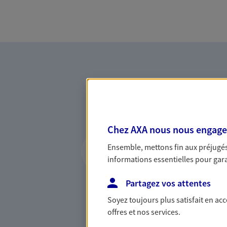
Chez AXA nous nous engageon
Vous accompagner 
Ensemble, mettons fin aux préjugés 
confiance
informations essentielles pour garan
Vous accompagner dans vos p
Partagez vos attentes
votre vie, c'est ainsi que no
la confiance et la proximité.
Soyez toujours plus satisfait en ac
connaître que nous proposon
offres et nos services.