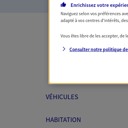
Enrichissez votre expérie
Naviguez selon vos préférences ave
adapté à vos centres d'intérêts, d
Toutes
Vous êtes libre de les accepter, de
Consulter notre politique d
VÉHICULES
HABITATION