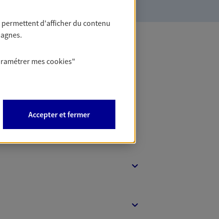
 permettent d'afficher du contenu
pagnes.
 Banque
aramétrer mes
cookies
"
Accepter et fermer