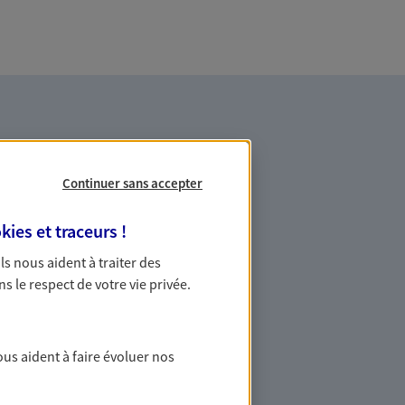
Continuer sans accepter
kies et traceurs
!
es professionnels et les
 Ils nous aident à traiter des
ns le respect de votre vie privée.
ommes des indépendants. Nous
des solutions cohérentes pour protéger
ollaborateurs... mais aussi vous-même et
ous aident à faire évoluer nos