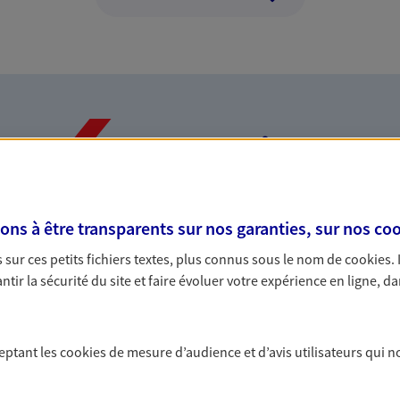
Nos expertises
s à être transparents sur nos garanties, sur nos
coo
dans la durée et la
Accompagner l
sur ces petits fichiers textes, plus connus sous le nom de
cookies
.
entreprises
tir la sécurité du site et faire évoluer votre expérience en ligne, da
rojets de vie tout au long de
Comme vous, nous s
us concevons notre métier : dans
bâtissons ensemble 
 C'est en apprenant à vous
votre activité, vos c
ceptant les
cookies
de mesure d’audience et d’avis utilisateurs qui n
s de meilleures solutions.
votre famille.