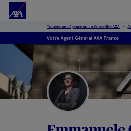
Espace client
Accéder au contenu principal
Accéder au pied de page
Trouvez une Agence ou un Conseiller AXA
A
Votre Agent Général AXA France
Emmanuele 