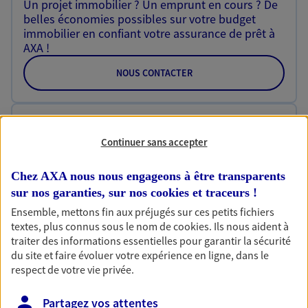
Un projet immobilier ? Un emprunt en cours ? De
belles économies possibles sur votre budget
immobilier en confiant votre assurance de prêt à
AXA !
NOUS CONTACTER
Prêt personnel
Continuer sans accepter
Bénéficiez d’un prêt personnel accessible sans
frais de dossier pour réaliser tous vos projets :
nouvelle auto, travaux, voyage… et plus encore !
Chez AXA nous nous engageons à être transparents
sur nos garanties, sur nos
cookies et traceurs
!
NOUS CONTACTER
Ensemble, mettons fin aux préjugés sur ces petits fichiers
textes, plus connus sous le nom de
cookies
. Ils nous aident à
traiter des informations essentielles pour garantir la sécurité
Multirisque Entreprise
du site et faire évoluer votre expérience en ligne, dans le
respect de votre vie privée.
Gagnez en simplicité et en sérénité avec votre
assurance multirisque entreprise. Un contrat
Partagez vos attentes
unique pour protéger vos locaux, matériels pro,