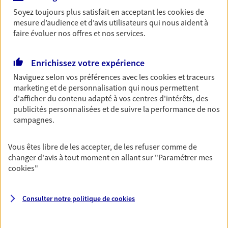
équipements et stocks… sans oublier votre
Soyez toujours plus satisfait en acceptant les
cookies
de
responsabilité civile.
mesure d’audience et d’avis utilisateurs qui nous aident à
faire évoluer nos offres et nos services.
Découvrir l'offre Multirisque Entreprise
DEMANDER UN DEVIS
Enrichissez votre expérience
Naviguez selon vos préférences avec les
cookies et traceurs
marketing et de personnalisation qui nous permettent
d'afficher du contenu adapté à vos centres d'intérêts, des
VOIR TOUTES NOS OFFRES
publicités personnalisées et de suivre la performance de nos
campagnes.
Vous êtes libre de les accepter, de les refuser comme de
changer d'avis à tout moment en allant sur
"Paramétrer mes
cookies
"
Nos expertises
Consulter notre politique de
cookies
Accompagner les
professionnels et les