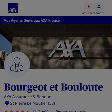
Espace
client
Assistance
Compte
Accéder
Vos Agents Généraux AXA France
au
contenu
principal
Accéder
au
pied
de
page
Bourgeot et Bouloute
AXA Assurance & Banque
St Pierre Le Moutier (58)
Donnez votre avis
4,3
(7 avis)