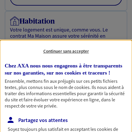
Habitation
Votre logement est unique, comme vous. Le
contrat Ma Maison assure votre sérénité en
protégeant ce qui vous tient à coeur.
Continuer sans accepter
Découvrir l'offre Habitation
OBTENIR UN TARIF EN LIGNE
Chez AXA nous nous engageons à être transparents
sur nos garanties, sur nos
cookies et traceurs
!
Ensemble, mettons fin aux préjugés sur ces petits fichiers
textes, plus connus sous le nom de
cookies
. Ils nous aident à
Garantie Accidents de la Vie
traiter des informations essentielles pour garantir la sécurité
Bricoleuse, féru de jardinage, pâtissier en herbe
du site et faire évoluer votre expérience en ligne, dans le
ou grande lectrice… personne n'est à l'abri d'un
respect de votre vie privée.
accident du quotidien. Avec Ma Protection
Accident, protégez votre qualité de vie et vos
Partagez vos attentes
revenus.
Soyez toujours plus satisfait en acceptant les
cookies
de