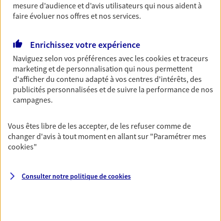
Découvrir l'offre Garantie Accidents de la Vie
mesure d’audience et d’avis utilisateurs qui nous aident à
faire évoluer nos offres et nos services.
OBTENIR UN TARIF EN LIGNE
Enrichissez votre expérience
Multirisque Entreprise
Naviguez selon vos préférences avec les
cookies et traceurs
marketing et de personnalisation qui nous permettent
Gagnez en simplicité et en sérénité avec votre
d'afficher du contenu adapté à vos centres d'intérêts, des
assurance multirisque entreprise. Un contrat
publicités personnalisées et de suivre la performance de nos
unique pour protéger vos locaux, matériels pro,
campagnes.
équipements et stocks… sans oublier votre
responsabilité civile.
Vous êtes libre de les accepter, de les refuser comme de
Découvrir l'offre Multirisque Entreprise
changer d'avis à tout moment en allant sur
"Paramétrer mes
cookies
"
DEMANDER UN DEVIS
Consulter notre politique de
cookies
VOIR TOUTES NOS OFFRES