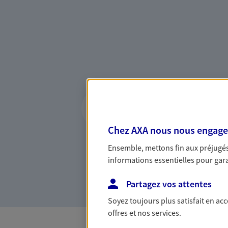
Vous accompagner 
confiance
Chez AXA nous nous engageon
Vous accompagner dans vos p
votre vie, c'est ainsi que no
Ensemble, mettons fin aux préjugés 
la confiance et la proximité.
informations essentielles pour garan
connaître que nous proposon
Partagez vos attentes
Soyez toujours plus satisfait en ac
offres et nos services.