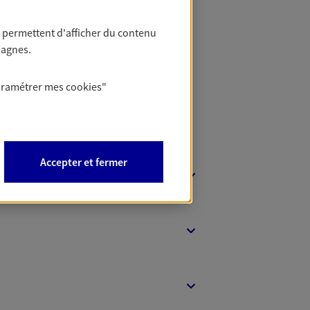
 Banque
 permettent d'afficher du contenu
pagnes.
aramétrer mes
cookies
"
Accepter et fermer