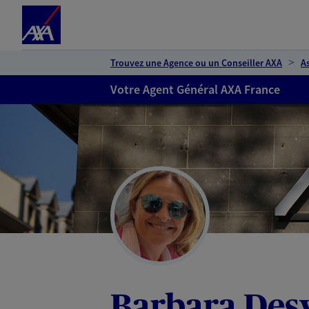
Espace client
Accéder au contenu principal
Accéder au pied de page
Trouvez une Agence ou un Conseiller AXA
A
Votre Agent Général AXA France
Barbara Des