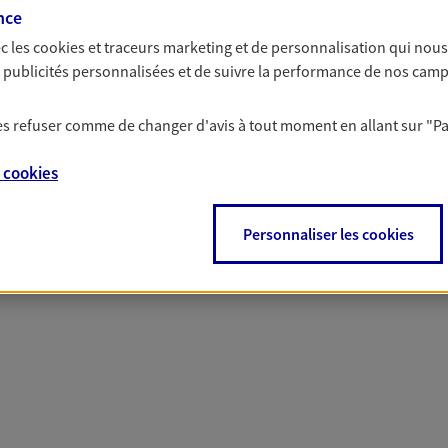
nce
 nos offres Assurance &
c les
cookies et traceurs
marketing et de personnalisation qui nous
es publicités personnalisées et de suivre la performance de nos cam
 les refuser comme de changer d'avis à tout moment en allant sur
"P
PARTICULIERS
PRO & ENTREPRISES
e
cookies
Personnaliser les cookies