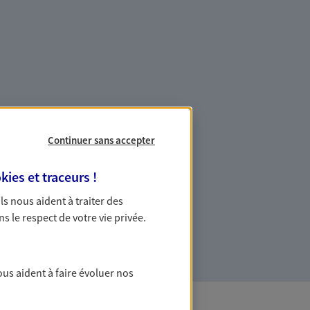
es professionnels et les
Continuer sans accepter
kies et traceurs
!
ommes des indépendants. Nous
des solutions cohérentes pour protéger
 Ils nous aident à traiter des
ollaborateurs... mais aussi vous-même et
ns le respect de votre vie privée.
ous aident à faire évoluer nos