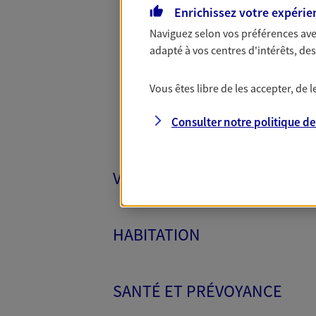
Enrichissez votre expérie
Toutes
Naviguez selon vos préférences ave
adapté à vos centres d'intérêts, d
Vous êtes libre de les accepter, de
Consulter notre politique d
VÉHICULES
HABITATION
SANTÉ ET PRÉVOYANCE