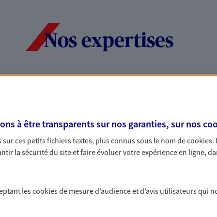
Nos expertises
dans la durée et la
Accompagner l
entreprises
s à être transparents sur nos garanties, sur nos
coo
rojets de vie tout au long de
Comme vous, nous s
us concevons notre métier : dans
bâtissons ensemble 
sur ces petits fichiers textes, plus connus sous le nom de
cookies
.
 C'est en apprenant à vous
votre activité, vos c
tir la sécurité du site et faire évoluer votre expérience en ligne, da
s de meilleures solutions.
votre famille.
ceptant les
cookies
de mesure d’audience et d’avis utilisateurs qui n