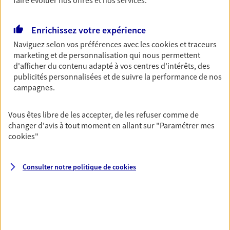
faire évoluer nos offres et nos services.
Gagnez en simplicité et en sérénité avec votre
assurance multirisque entreprise. Un contrat
Enrichissez votre expérience
unique pour protéger vos locaux, matériels pro,
Naviguez selon vos préférences avec les
cookies et traceurs
équipements et stocks… sans oublier votre
marketing et de personnalisation qui nous permettent
responsabilité civile.
d'afficher du contenu adapté à vos centres d'intérêts, des
Découvrir l'offre Multirisque Entreprise
publicités personnalisées et de suivre la performance de nos
campagnes.
DEMANDER UN DEVIS
Vous êtes libre de les accepter, de les refuser comme de
changer d'avis à tout moment en allant sur
"Paramétrer mes
cookies
"
VOIR TOUTES NOS OFFRES
Consulter notre politique de
cookies
Nos expertises