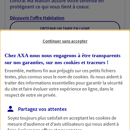
contrat Ma Maison assure votre sérénité en
protégeant ce qui vous tient à coeur.
Découvrir l'offre Habitation
OBTENIR UN TARIF EN LIGNE
Continuer sans accepter
Garantie Accidents de la Vie
Chez AXA nous nous engageons à être transparents
Bricoleuse, féru de jardinage, pâtissier en herbe
sur nos garanties, sur nos
cookies et traceurs
!
ou grande lectrice… personne n'est à l'abri d'un
Ensemble, mettons fin aux préjugés sur ces petits fichiers
accident du quotidien. Avec Ma Protection
textes, plus connus sous le nom de
cookies
. Ils nous aident à
Accident, protégez votre qualité de vie et vos
traiter des informations essentielles pour garantir la sécurité
revenus.
du site et faire évoluer votre expérience en ligne, dans le
respect de votre vie privée.
Découvrir l'offre Garantie Accidents de la Vie
OBTENIR UN TARIF EN LIGNE
Partagez vos attentes
Soyez toujours plus satisfait en acceptant les
cookies
de
mesure d’audience et d’avis utilisateurs qui nous aident à
Multirisque Entreprise