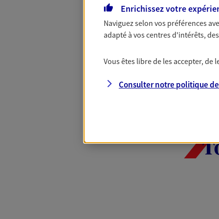
Enrichissez votre expérie
d'informations sur axa.fr
Naviguez selon vos préférences ave
adapté à vos centres d'intérêts, d
EN SAVOIR PLUS
Vous êtes libre de les accepter, de
Consulter notre politique d
T