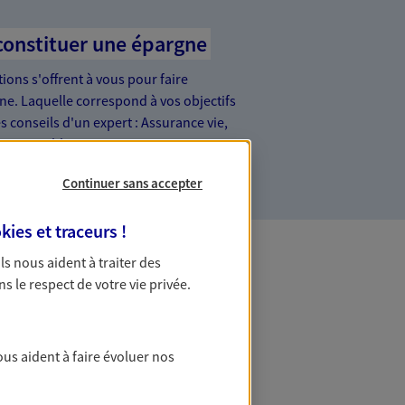
constituer une épargne
ons s'offrent à vous pour faire
gne. Laquelle correspond à vos objectifs
s conseils d'un expert : Assurance vie,
nt ensemble !
Continuer sans accepter
kies et traceurs
!
 Ils nous aident à traiter des
ns le respect de votre vie privée.
ous aident à faire évoluer nos