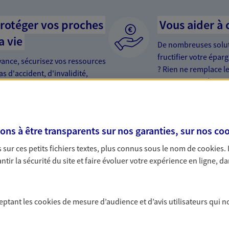
protéger vos proches
Vous aider à 
a vie
De nombreuses soluti
fructifier votre épar
yance, sécurisez vos ressources
? Rien ne remplace le
s d'accident, d'invalidité,
PER… Faisons le poi
s à être transparents sur nos garanties, sur nos
coo
sur ces petits fichiers textes, plus connus sous le nom de
cookies
.
tir la sécurité du site et faire évoluer votre expérience en ligne, da
mptent
 lorsque vous souscrivez 2, 3, 4 ou même 5 contrats, vous
ceptant les
cookies
de mesure d’audience et d’avis utilisateurs qui n
mois de cotisations sur votre contrat le plus cher, dans
conditions. Contactez notre Agence, ou retrouvez plus