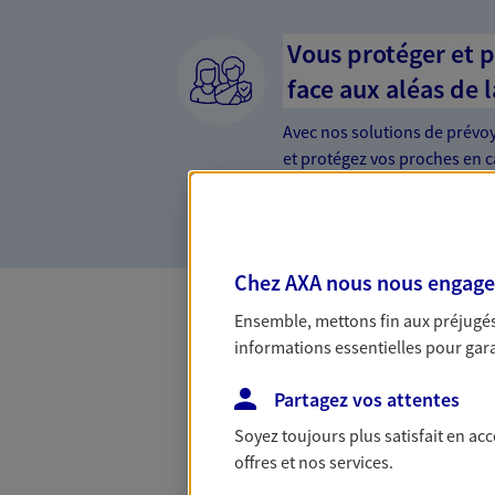
Vous protéger et 
face aux aléas de l
Avec nos solutions de prévo
et protégez vos proches en ca
d'incapacité ou de décès.
Chez AXA nous nous engageon
Ensemble, mettons fin aux préjugés 
informations essentielles pour garan
Les Mois Qui Co
Partagez vos attentes
Avec l'offre Les Mois Qui Comptent,
Soyez toujours plus satisfait en ac
êtes remboursé de 2, 3, 4 ou même 5 
offres et nos services.
la limite de 300 €. Offre soumise à 