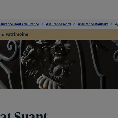
ssurance Hauts de France
Assurance Nord
Assurance Roubaix
A
 & Patrimoine
at Suant