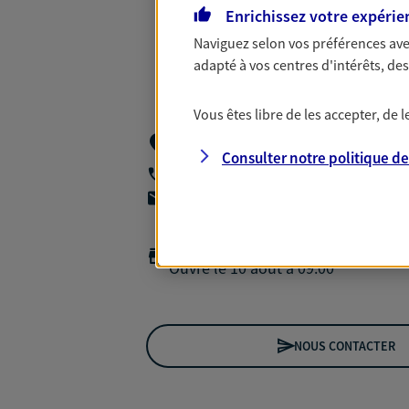
Enrichissez votre expérie
Naviguez selon vos préférences ave
adapté à vos centres d'intérêts, d
Vous êtes libre de les accepter, de
14 Rue Du Coq Francais Residence Thea
Roubaix
Consulter notre politique d
03 20 36 89 52
agencea2p.chapat.suant@axa.fr
Horaires :
Fermé
Ouvre le 10 août à 09:00
NOUS CONTACTER