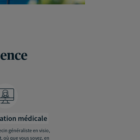
rence
tation médicale
in généraliste en visio,
it, où que vous soyez, en