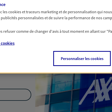
nce
Nous rencontrer
c les
cookies et traceurs
marketing et de personnalisation qui nous
es publicités personnalisées et de suivre la performance de nos cam
 les refuser comme de changer d'avis à tout moment en allant sur
"P
tre,
59100
e
cookies
Personnaliser les cookies