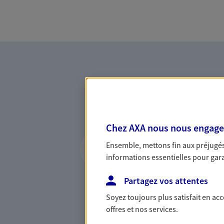
Chez AXA nous nous engageon
Vous accompagner 
Ensemble, mettons fin aux préjugés 
confiance
informations essentielles pour garan
Vous accompagner dans vos p
Partagez vos attentes
votre vie, c'est ainsi que no
la confiance et la proximité.
Soyez toujours plus satisfait en ac
connaître que nous proposon
offres et nos services.