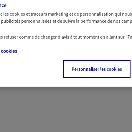
nce
c les
cookies et traceurs
marketing et de personnalisation qui nous
es publicités personnalisées et de suivre la performance de nos cam
 nos offres Assurance &
 les refuser comme de changer d'avis à tout moment en allant sur
"P
e
cookies
Personnaliser les cookies
PARTICULIERS
PRO & ENTREPRISES