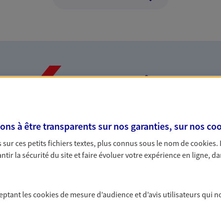
Nos expertises
s à être transparents sur nos garanties, sur nos
coo
dans la durée et la
Accompagner l
sur ces petits fichiers textes, plus connus sous le nom de
cookies
.
entreprises
tir la sécurité du site et faire évoluer votre expérience en ligne, da
rojets de vie tout au long de
Comme vous, nous s
us concevons notre métier : dans
bâtissons ensemble 
 C'est en apprenant à vous
votre activité, vos c
ceptant les
cookies
de mesure d’audience et d’avis utilisateurs qui n
s de meilleures solutions.
votre famille.