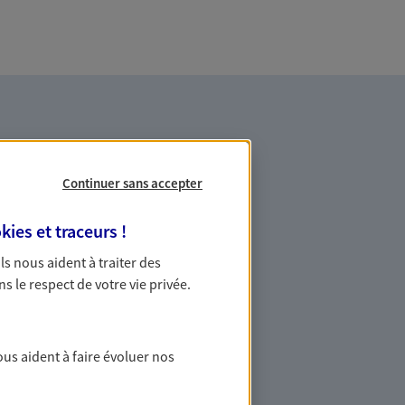
Continuer sans accepter
kies et traceurs
!
es professionnels et les
 Ils nous aident à traiter des
ns le respect de votre vie privée.
ommes des indépendants. Nous
des solutions cohérentes pour protéger
ollaborateurs... mais aussi vous-même et
ous aident à faire évoluer nos