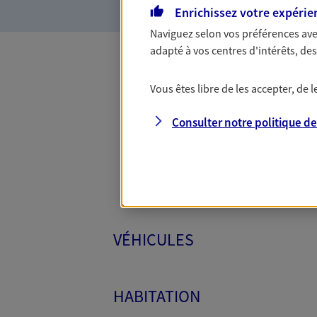
Enrichissez votre expérie
Naviguez selon vos préférences ave
adapté à vos centres d'intérêts, d
Toutes
Vous êtes libre de les accepter, de
Consulter notre politique d
VÉHICULES
HABITATION