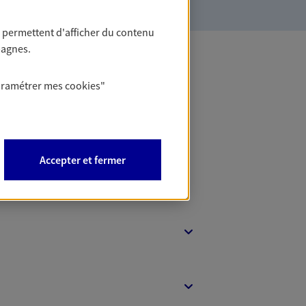
 permettent d'afficher du contenu
pagnes.
 Banque
aramétrer mes
cookies
"
Accepter et fermer