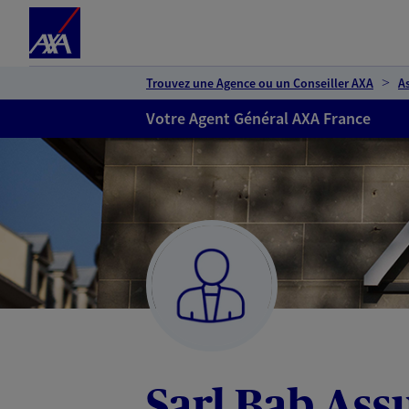
Espace client
Accéder au contenu principal
Accéder au pied de page
Trouvez une Agence ou un Conseiller AXA
A
Votre Agent Général AXA France
Sarl Bab Ass