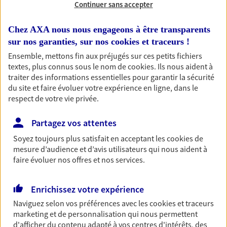
Continuer sans accepter
NOUS CONTACTER
Chez AXA nous nous engageons à être transparents
sur nos garanties, sur nos
cookies et traceurs
!
Retraite
Ensemble, mettons fin aux préjugés sur ces petits fichiers
Préparez sereinement ce nouveau chapitre de
textes, plus connus sous le nom de
cookies
. Ils nous aident à
votre vie avec les conseils d'un expert. Découvrez
traiter des informations essentielles pour garantir la sécurité
notre nouvelle solution PER (Plan Epargne
du site et faire évoluer votre expérience en ligne, dans le
Retraite) spécialement conçue pour la retraite.
respect de votre vie privée.
Découvrir l'offre Retraite
Partagez vos attentes
NOUS CONTACTER
Soyez toujours plus satisfait en acceptant les
cookies
de
mesure d’audience et d’avis utilisateurs qui nous aident à
faire évoluer nos offres et nos services.
Assurance Cyber-risques
Virus, piratage, malveillance… protégez-vous et
Enrichissez votre expérience
votre entreprise des nouvelles menaces
Naviguez selon vos préférences avec les
cookies et traceurs
informatiques avec l'assurance Cyber-risques.
marketing et de personnalisation qui nous permettent
d'afficher du contenu adapté à vos centres d'intérêts, des
Découvrir l'offre Assurance Cyber-risques