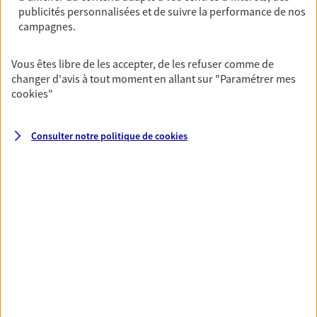
publicités personnalisées et de suivre la performance de nos
DEMANDER UN DEVIS
campagnes.
Vous êtes libre de les accepter, de les refuser comme de
changer d'avis à tout moment en allant sur
"Paramétrer mes
Responsabilité du dirigeant
cookies
"
Le contrat Responsabilité du Dirigeant vous
protège en cas de litige, réclamation ou mise en
cause personnelle.
Consulter notre politique de
cookies
Découvrir l'offre Responsabilité du dirigeant
DEMANDER UN DEVIS
VOIR TOUTES NOS OFFRES