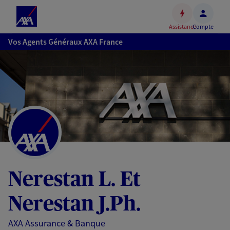
Espace
client
Assistance
Compte
Accéder
Vos Agents Généraux AXA France
au
contenu
principal
Accéder
au
pied
de
page
Nerestan L. Et
Nerestan J.Ph.
AXA Assurance & Banque