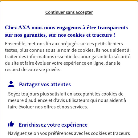
prévoyance, santé, retraite
Continuer sans accepter
Rencontrons-nous pour en discuter !
Chez AXA nous nous engageons à être transparents
sur nos garanties, sur nos
cookies et traceurs
!
Ensemble, mettons fin aux préjugés sur ces petits fichiers
textes, plus connus sous le nom de
cookies
. Ils nous aident à
Nos expertises
traiter des informations essentielles pour garantir la sécurité
du site et faire évoluer votre expérience en ligne, dans le
respect de votre vie privée.
Accompagner les
Partagez vos attentes
professionnels et les
Soyez toujours plus satisfait en acceptant les
cookies
de
entreprises
mesure d’audience et d’avis utilisateurs qui nous aident à
faire évoluer nos offres et nos services.
Comme vous, nous sommes des indépendants. Nous
bâtissons ensemble des solutions cohérentes pour
protéger votre activité, vos collaborateurs... mais aussi
Enrichissez votre expérience
vous-même et votre famille.
Naviguez selon vos préférences avec les
cookies et traceurs