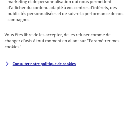
marketing et de personnalisation qui nous permettent
d'afficher du contenu adapté à vos centres d'intérêts, des
Accompagner vos projets de
publicités personnalisées et de suivre la performance de nos
campagnes.
vie
Achat immobilier, installation, départ à la retraite…
Vous êtes libre de les accepter, de les refuser comme de
Autant de moments de vie qui nécessitent des solutions
changer d'avis à tout moment en allant sur
"Paramétrer mes
d'assurance et d'épargne. Recevez un conseil d'expert
cookies
"
cohérent avec vos besoins
Consulter notre politique de
cookies
Vous aider à constituer une
épargne
De nombreuses solutions s'offrent à vous pour faire
fructifier votre épargne. Laquelle correspond à vos
objectifs ? Rien ne remplace les conseils d'un expert :
Assurance vie, PER, Livret… Faisons le point ensemble !
Préparer votre avenir