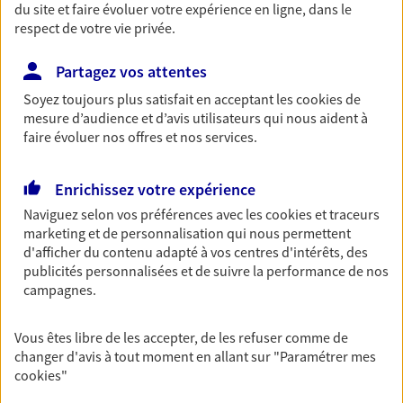
du site et faire évoluer votre expérience en ligne, dans le
professionnels et les
respect de votre vie privée.
entreprises
Partagez vos attentes
Comme vous, nous sommes des indépendants. Nous
Soyez toujours plus satisfait en acceptant les
cookies
de
bâtissons ensemble des solutions cohérentes pour
mesure d’audience et d’avis utilisateurs qui nous aident à
protéger votre activité, vos collaborateurs... mais aussi
faire évoluer nos offres et nos services.
vous-même et votre famille.
Enrichissez votre expérience
Accompagner vos projets de
Naviguez selon vos préférences avec les
cookies et traceurs
vie
marketing et de personnalisation qui nous permettent
d'afficher du contenu adapté à vos centres d'intérêts, des
Achat immobilier, installation, départ à la retraite…
publicités personnalisées et de suivre la performance de nos
Autant de moments de vie qui nécessitent des solutions
campagnes.
d'assurance et d'épargne. Recevez un conseil d'expert
cohérent avec vos besoins
Vous êtes libre de les accepter, de les refuser comme de
changer d'avis à tout moment en allant sur
"Paramétrer mes
cookies
"
Vous aider à constituer une