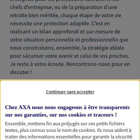
chefs d'entreprise, ou de la préparation d'une
retraite bien méritée, chaque étape de votre vie
nécessite une protection adaptée. C'est en
réalisant un bilan approfondi et sur-mesure de
votre situation personnelle et professionnelle que
nous construisons, ensemble, la stratégie idéale
pour sécuriser votre avenir et celui de vos proches.
Je reste à votre écoute. Rencontrons-nous pour en
discuter !
Continuer sans accepter
Chez AXA nous nous engageons à être transparents
Nos expertises
sur nos garanties, sur nos
cookies et traceurs
!
Ensemble, mettons fin aux préjugés sur ces petits fichiers
textes, plus connus sous le nom de
cookies
. Ils nous aident à
traiter des informations essentielles pour garantir la sécurité
Accompagner les