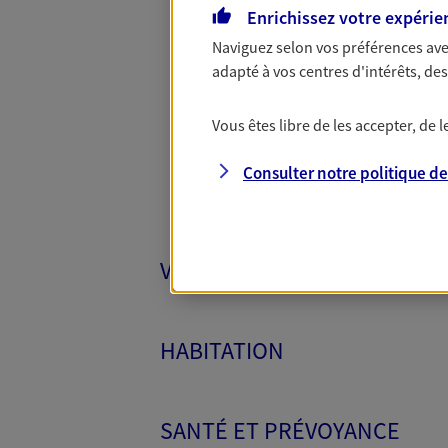
Enrichissez votre expérie
Naviguez selon vos préférences ave
Toutes
adapté à vos centres d'intérêts, d
Vous êtes libre de les accepter, de
Consulter notre politique d
VÉHICULES
HABITATION
SANTÉ ET PRÉVOYANCE