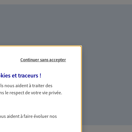
es professionnels et les
Continuer sans accepter
kies et traceurs
!
ommes des indépendants. Nous
 Ils nous aident à traiter des
des solutions cohérentes pour protéger
ns le respect de votre vie privée.
ollaborateurs... mais aussi vous-même et
ous aident à faire évoluer nos