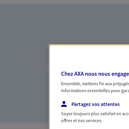
Vous accompagner 
confiance
Chez AXA nous nous engageon
Vous accompagner dans vos p
Ensemble, mettons fin aux préjugés 
votre vie, c'est ainsi que no
informations essentielles pour garan
la confiance et la proximité.
connaître que nous proposon
Partagez vos attentes
Soyez toujours plus satisfait en ac
offres et nos services.