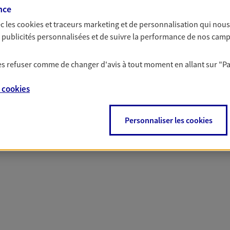
nce
c les
cookies et traceurs
marketing et de personnalisation qui nous
 nos offres Assurance &
es publicités personnalisées et de suivre la performance de nos cam
 les refuser comme de changer d'avis à tout moment en allant sur
"P
e
cookies
PARTICULIERS
PRO & ENTREPRISES
Personnaliser les cookies