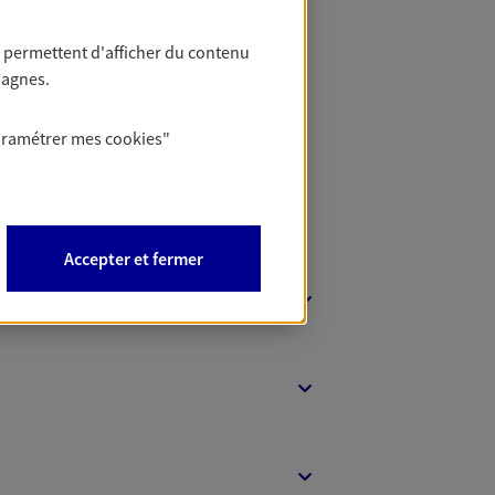
 permettent d'afficher du contenu
 Banque
pagnes.
aramétrer mes
cookies
"
Accepter et fermer