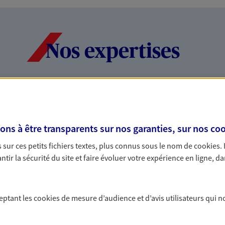
Nos expertises
dans la durée et la
Accompagner l
entreprises
s à être transparents sur nos garanties, sur nos
coo
rojets de vie tout au long de
Comme vous, nous s
sur ces petits fichiers textes, plus connus sous le nom de
cookies
.
us concevons notre métier : dans
bâtissons ensemble 
tir la sécurité du site et faire évoluer votre expérience en ligne, da
 C'est en apprenant à vous
votre activité, vos c
s de meilleures solutions.
votre famille.
ceptant les
cookies
de mesure d’audience et d’avis utilisateurs qui n