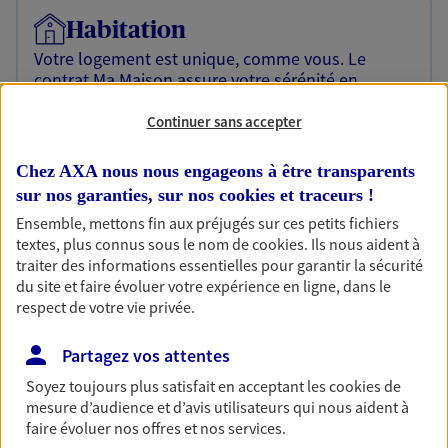
Habitation
Votre logement est unique, comme vous. Le
contrat Ma Maison assure votre sérénité en
protégeant ce qui vous tient à coeur.
Continuer sans accepter
Découvrir l'offre Habitation
Chez AXA nous nous engageons à être transparents
OBTENIR UN TARIF EN LIGNE
sur nos garanties, sur nos
cookies et traceurs
!
Ensemble, mettons fin aux préjugés sur ces petits fichiers
textes, plus connus sous le nom de
cookies
. Ils nous aident à
Garantie Accidents de la Vie
traiter des informations essentielles pour garantir la sécurité
Bricoleuse, féru de jardinage, pâtissier en herbe
du site et faire évoluer votre expérience en ligne, dans le
ou grande lectrice… personne n'est à l'abri d'un
respect de votre vie privée.
accident du quotidien. Avec Ma Protection
Accident, protégez votre qualité de vie et vos
Partagez vos attentes
revenus.
Soyez toujours plus satisfait en acceptant les
cookies
de
Découvrir l'offre Garantie Accidents de la Vie
mesure d’audience et d’avis utilisateurs qui nous aident à
faire évoluer nos offres et nos services.
OBTENIR UN TARIF EN LIGNE