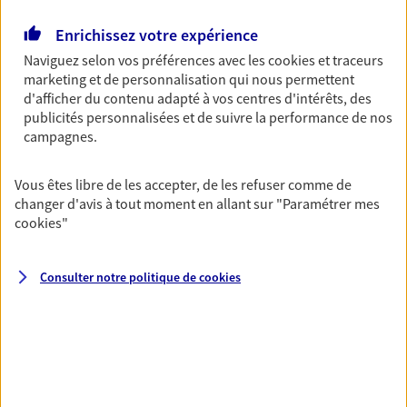
Enrichissez votre expérience
Naviguez selon vos préférences avec les
cookies et traceurs
Multirisque Entreprise
marketing et de personnalisation qui nous permettent
Gagnez en simplicité et en sérénité avec votre
d'afficher du contenu adapté à vos centres d'intérêts, des
assurance multirisque entreprise. Un contrat
publicités personnalisées et de suivre la performance de nos
unique pour protéger vos locaux, matériels pro,
campagnes.
équipements et stocks… sans oublier votre
responsabilité civile.
Vous êtes libre de les accepter, de les refuser comme de
changer d'avis à tout moment en allant sur
"Paramétrer mes
Découvrir l'offre Multirisque Entreprise
cookies
"
DEMANDER UN DEVIS
Consulter notre politique de
cookies
VOIR TOUTES NOS OFFRES