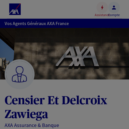
Espace
client
Assistance
Compte
Accéder
Vos Agents Généraux AXA France
au
contenu
principal
Accéder
au
pied
de
page
Censier Et Delcroix
Zawiega
AXA Assurance & Banque