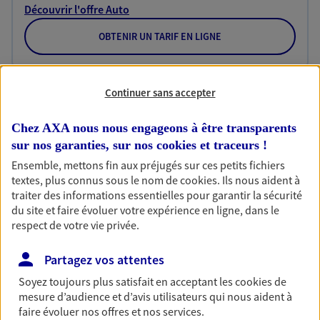
Découvrir l'offre Auto
OBTENIR UN TARIF EN LIGNE
Habitation
Continuer sans accepter
Votre logement est unique, comme vous. Le
contrat Ma Maison assure votre sérénité en
Chez AXA nous nous engageons à être transparents
protégeant ce qui vous tient à coeur.
sur nos garanties, sur nos
cookies et traceurs
!
Ensemble, mettons fin aux préjugés sur ces petits fichiers
Découvrir l'offre Habitation
textes, plus connus sous le nom de
cookies
. Ils nous aident à
traiter des informations essentielles pour garantir la sécurité
OBTENIR UN TARIF EN LIGNE
du site et faire évoluer votre expérience en ligne, dans le
respect de votre vie privée.
Garantie Accidents de la Vie
Partagez vos attentes
Bricoleuse, féru de jardinage, pâtissier en herbe
Soyez toujours plus satisfait en acceptant les
cookies
de
ou grande lectrice… personne n'est à l'abri d'un
mesure d’audience et d’avis utilisateurs qui nous aident à
accident du quotidien. Avec Ma Protection
faire évoluer nos offres et nos services.
Accident, protégez votre qualité de vie et vos