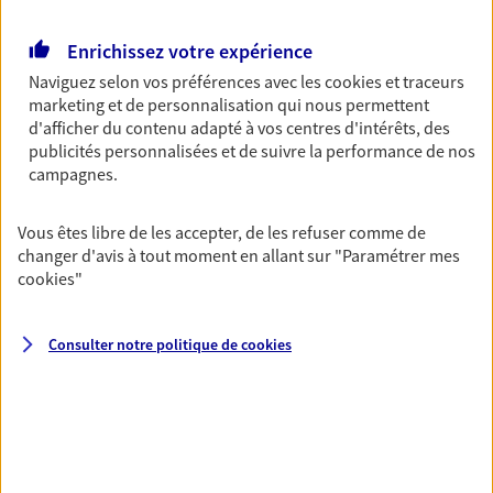
revenus.
Enrichissez votre expérience
Découvrir l'offre Garantie Accidents de la Vie
Naviguez selon vos préférences avec les
cookies et traceurs
marketing et de personnalisation qui nous permettent
OBTENIR UN TARIF EN LIGNE
d'afficher du contenu adapté à vos centres d'intérêts, des
publicités personnalisées et de suivre la performance de nos
campagnes.
Multirisque Entreprise
Gagnez en simplicité et en sérénité avec votre
Vous êtes libre de les accepter, de les refuser comme de
assurance multirisque entreprise. Un contrat
changer d'avis à tout moment en allant sur
"Paramétrer mes
unique pour protéger vos locaux, matériels pro,
cookies
"
équipements et stocks… sans oublier votre
responsabilité civile.
Consulter notre politique de
cookies
Découvrir l'offre Multirisque Entreprise
DEMANDER UN DEVIS