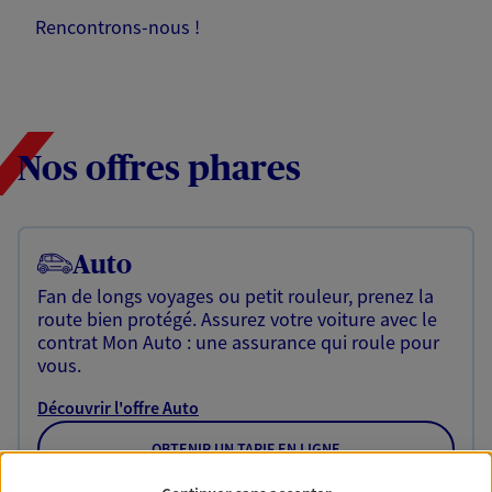
Rencontrons-nous !
Nos offres phares
Auto
Fan de longs voyages ou petit rouleur, prenez la
route bien protégé. Assurez votre voiture avec le
contrat Mon Auto : une assurance qui roule pour
vous.
Découvrir l'offre Auto
OBTENIR UN TARIF EN LIGNE