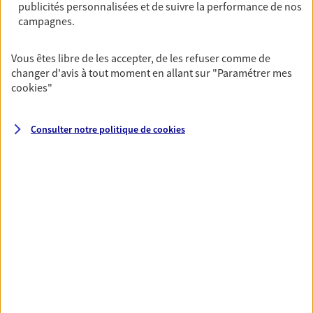
OBTENIR UN TARIF EN LIGNE
publicités personnalisées et de suivre la performance de nos
campagnes.
Vous êtes libre de les accepter, de les refuser comme de
Multirisque Entreprise
changer d'avis à tout moment en allant sur
"Paramétrer mes
Gagnez en simplicité et en sérénité avec votre
cookies
"
assurance multirisque entreprise. Un contrat
unique pour protéger vos locaux, matériels pro,
équipements et stocks… sans oublier votre
Consulter notre politique de
cookies
responsabilité civile.
Découvrir l'offre Multirisque Entreprise
DEMANDER UN DEVIS
VOIR TOUTES NOS OFFRES