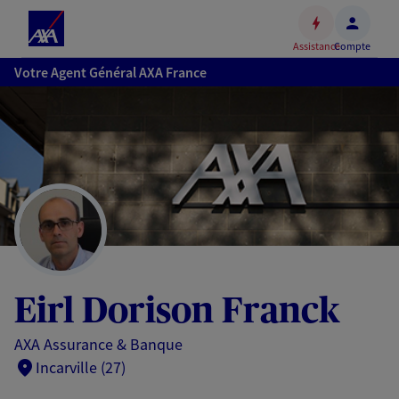
Espace
client
Assistance
Compte
Accéder
Votre Agent Général AXA France
au
contenu
principal
Accéder
au
pied
de
page
Eirl Dorison Franck
AXA Assurance & Banque
Incarville (27)