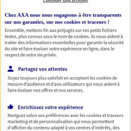
Continuer sans accepter
Habitation
Chez AXA nous nous engageons à être transparents
Votre logement est unique, comme vous. Le
sur nos garanties, sur nos
cookies et traceurs
!
contrat Ma Maison assure votre sérénité en
Ensemble, mettons fin aux préjugés sur ces petits fichiers
protégeant ce qui vous tient à coeur.
textes, plus connus sous le nom de
cookies
. Ils nous aident à
traiter des informations essentielles pour garantir la sécurité
Découvrir l'offre Habitation
du site et faire évoluer votre expérience en ligne, dans le
respect de votre vie privée.
OBTENIR UN TARIF EN LIGNE
Partagez vos attentes
Garantie Accidents de la Vie
Soyez toujours plus satisfait en acceptant les
cookies
de
mesure d’audience et d’avis utilisateurs qui nous aident à
Bricoleuse, féru de jardinage, pâtissier en herbe
faire évoluer nos offres et nos services.
ou grande lectrice… personne n'est à l'abri d'un
accident du quotidien. Avec Ma Protection
Accident, protégez votre qualité de vie et vos
Enrichissez votre expérience
revenus.
Naviguez selon vos préférences avec les
cookies et traceurs
marketing et de personnalisation qui nous permettent
Découvrir l'offre Garantie Accidents de la Vie
d'afficher du contenu adapté à vos centres d'intérêts, des