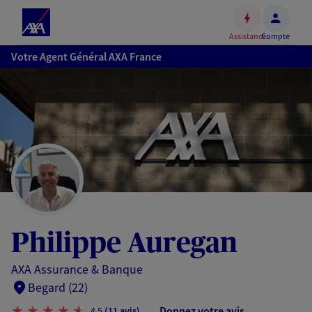
Espace
client
Assistance
Compte
Accéder
Votre Agent Général AXA France
au
contenu
principal
Accéder
au
pied
de
page
Philippe Auregan
AXA Assurance & Banque
Begard (22)
Donnez votre avis
4,5
(11 avis)