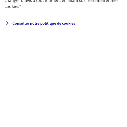
changer d'avis à tout moment en allant sur
"Paramétrer mes
cookies
"
Consulter notre politique de
cookies
Nos expertises
Accompagner les
professionnels et les
entreprises
Comme vous, nous sommes des indépendants.
Nous bâtissons ensemble des solutions
cohérentes pour protéger votre activité, vos
collaborateurs... mais aussi vous-même et votre
famille.
Vous protéger et protéger vos