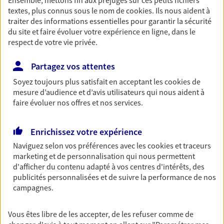
transformation et de diversification.
textes, plus connus sous le nom de
cookies
. Ils nous aident à
traiter des informations essentielles pour garantir la sécurité
Découvrir l'offre Multirisque Agricole
du site et faire évoluer votre expérience en ligne, dans le
respect de votre vie privée.
DEMANDER UN DEVIS
Partagez vos attentes
Soyez toujours plus satisfait en acceptant les
cookies
de
Multirisque Professionnelle
mesure d’audience et d’avis utilisateurs qui nous aident à
Protégez votre entreprise en garantissant la
faire évoluer nos offres et nos services.
continuité de votre activité, même en cas de
sinistre. Ce contrat inclut notamment une
protection juridique ainsi qu'une garantie
Enrichissez votre expérience
responsabilité civile professionnelle.
Naviguez selon vos préférences avec les
cookies et traceurs
marketing et de personnalisation qui nous permettent
Découvrir l'offre Multirisque Professionnelle
d'afficher du contenu adapté à vos centres d'intérêts, des
publicités personnalisées et de suivre la performance de nos
DEMANDER UN DEVIS
campagnes.
Vous êtes libre de les accepter, de les refuser comme de
VOIR TOUTES NOS OFFRES