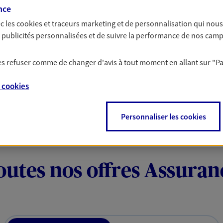
mois de cotisations sur votre contrat le plus cher, dans
nce
conditions. Contactez notre Agence, ou retrouvez plus
c les
cookies et traceurs
marketing et de personnalisation qui nous
es publicités personnalisées et de suivre la performance de nos cam
 les refuser comme de changer d'avis à tout moment en allant sur
"P
e
cookies
Personnaliser les cookies
outes nos offres Assuran