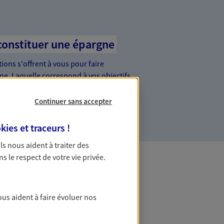
constituer une épargne
ons s'offrent à vous pour faire
gne. Laquelle correspond à vos objectifs
s conseils d'un expert : Assurance vie,
nt ensemble !
Continuer sans accepter
kies et traceurs
!
 Ils nous aident à traiter des
ns le respect de votre vie privée.
ous aident à faire évoluer nos