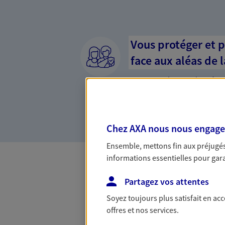
Vous protéger et 
face aux aléas de l
Avec nos solutions de prévo
et protégez vos proches en ca
d'incapacité ou de décès.
Chez AXA nous nous engageon
Ensemble, mettons fin aux préjugés 
informations essentielles pour garan
Les Mois Qui Co
Partagez vos attentes
Soyez toujours plus satisfait en ac
offres et nos services.
Avec l'offre Les Mois Qui Comptent,