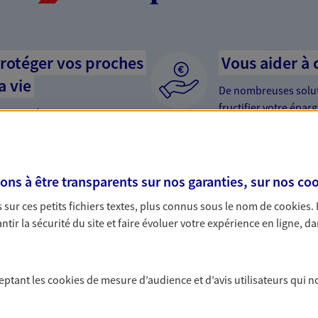
protéger vos proches
Vous aider à 
a vie
De nombreuses soluti
fructifier votre épar
yance, sécurisez vos ressources
? Rien ne remplace le
s d'accident, d'invalidité,
PER… Faisons le poi
s à être transparents sur nos garanties, sur nos
coo
sur ces petits fichiers textes, plus connus sous le nom de
cookies
.
tir la sécurité du site et faire évoluer votre expérience en ligne, da
mptent
ceptant les
cookies
de mesure d’audience et d’avis utilisateurs qui n
 lorsque vous souscrivez 2, 3, 4 ou même 5 contrats, vous