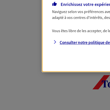
êtes remboursé de 2, 3, 4 ou même 5 
Enrichissez votre expérie
la limite de 300 €. Offre soumise à 
Naviguez selon vos préférences ave
d'informations sur axa.fr
adapté à vos centres d'intérêts, d
EN SAVOIR PLUS
Vous êtes libre de les accepter, de
Consulter notre politique d
T