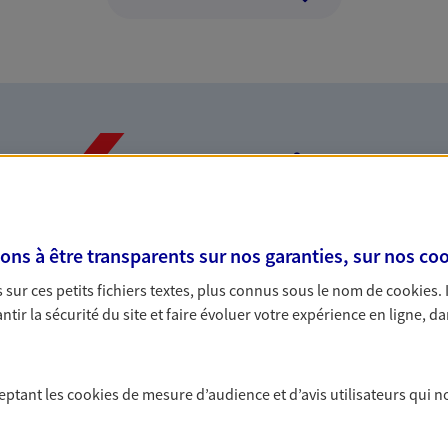
Nos expertises
s à être transparents sur nos garanties, sur nos
coo
dans la durée et la
Accompagner l
sur ces petits fichiers textes, plus connus sous le nom de
cookies
.
entreprises
tir la sécurité du site et faire évoluer votre expérience en ligne, da
rojets de vie tout au long de
Comme vous, nous s
us concevons notre métier : dans
bâtissons ensemble 
 C'est en apprenant à vous
votre activité, vos c
ceptant les
cookies
de mesure d’audience et d’avis utilisateurs qui n
s de meilleures solutions.
votre famille.