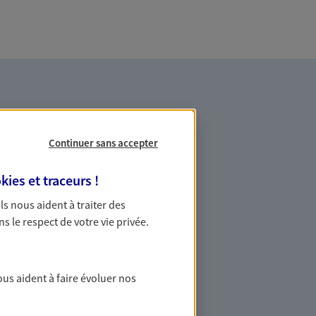
Continuer sans accepter
kies et traceurs
!
es professionnels et les
 Ils nous aident à traiter des
ns le respect de votre vie privée.
ommes des indépendants. Nous
des solutions cohérentes pour protéger
ollaborateurs... mais aussi vous-même et
ous aident à faire évoluer nos