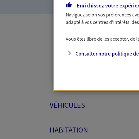
Enrichissez votre expérie
Naviguez selon vos préférences ave
adapté à vos centres d'intérêts, d
Toutes
Vous êtes libre de les accepter, de
Consulter notre politique d
VÉHICULES
HABITATION