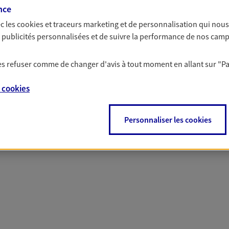
nce
c les
cookies et traceurs
marketing et de personnalisation qui nous
es publicités personnalisées et de suivre la performance de nos cam
 nos offres Assurance &
 les refuser comme de changer d'avis à tout moment en allant sur
"P
e
cookies
Personnaliser les cookies
PARTICULIERS
PRO & ENTREPRISES