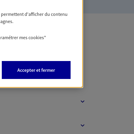
 permettent d'afficher du contenu
pagnes.
 Banque
aramétrer mes
cookies
"
Accepter et fermer