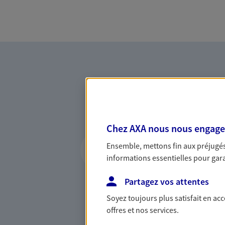
Chez AXA nous nous engageon
Vous accompagner 
Ensemble, mettons fin aux préjugés 
confiance
informations essentielles pour garan
Vous accompagner dans vos p
Partagez vos attentes
votre vie, c'est ainsi que no
la confiance et la proximité.
Soyez toujours plus satisfait en ac
connaître que nous proposon
offres et nos services.