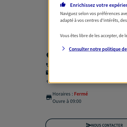
Enrichissez votre expérie
Naviguez selon vos préférences ave
adapté à vos centres d'intérêts, d
Vous êtes libre de les accepter, de
Consulter notre politique d
Axa Prevoyance Et Patrimoine 147 Av D
13380 Plan De Cuques
04 12 04 29 90
agencea2p.florian.belin@axa.fr
Agence accessible
Horaires :
Fermé
Ouvre à 09:00
NOUS CONTACTER