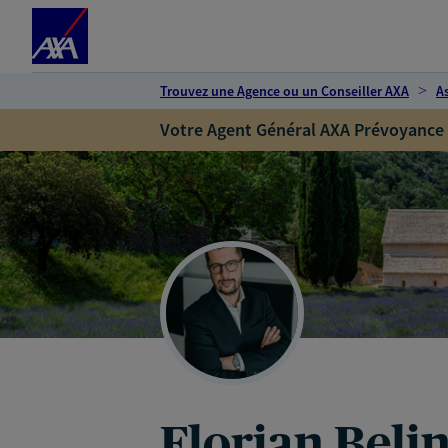
Espace client
Accéder au contenu principal
Accéder au pied de page
Trouvez une Agence ou un Conseiller AXA
A
Votre Agent Général AXA Prévoyance
Florian Beli