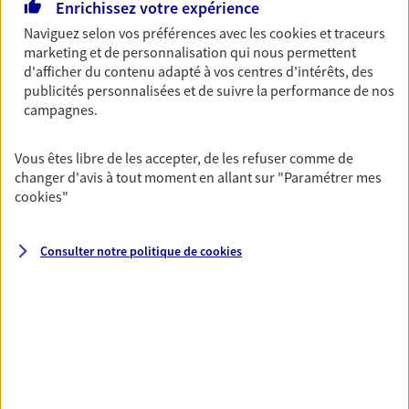
Enrichissez votre expérience
Multirisque Entreprise
Naviguez selon vos préférences avec les
cookies et traceurs
Gagnez en simplicité et en sérénité avec votre
marketing et de personnalisation qui nous permettent
assurance multirisque entreprise. Un contrat
d'afficher du contenu adapté à vos centres d'intérêts, des
unique pour protéger vos locaux, matériels pro,
publicités personnalisées et de suivre la performance de nos
équipements et stocks… sans oublier votre
campagnes.
responsabilité civile.
Vous êtes libre de les accepter, de les refuser comme de
Découvrir l'offre Multirisque Entreprise
changer d'avis à tout moment en allant sur
"Paramétrer mes
DEMANDER UN DEVIS
cookies
"
Consulter notre politique de
cookies
VOIR TOUTES NOS OFFRES
Nos expertises