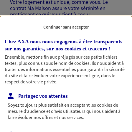
Votre logement est unique, comme vous. Le
contrat Ma Maison assure votre sérénité en
protégeant ce qui vous tient à coeur.
Découvrir l'offre Habitation
Continuer sans accepter
OBTENIR UN TARIF EN LIGNE
Chez AXA nous nous engageons à être transparents
sur nos garanties, sur nos
cookies et traceurs
!
Ensemble, mettons fin aux préjugés sur ces petits fichiers
Garantie Accidents de la Vie
textes, plus connus sous le nom de
cookies
. Ils nous aident à
Bricoleuse, féru de jardinage, pâtissier en herbe
traiter des informations essentielles pour garantir la sécurité
ou grande lectrice… personne n'est à l'abri d'un
du site et faire évoluer votre expérience en ligne, dans le
accident du quotidien. Avec Ma Protection
respect de votre vie privée.
Accident, protégez votre qualité de vie et vos
revenus.
Partagez vos attentes
Découvrir l'offre Garantie Accidents de la Vie
Soyez toujours plus satisfait en acceptant les
cookies
de
mesure d’audience et d’avis utilisateurs qui nous aident à
OBTENIR UN TARIF EN LIGNE
faire évoluer nos offres et nos services.