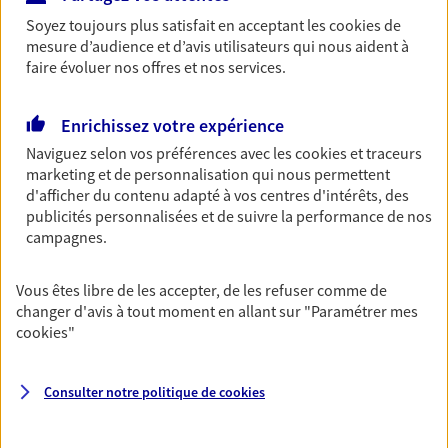
accident du quotidien. Avec Ma Protection
Soyez toujours plus satisfait en acceptant les
cookies
de
Accident, protégez votre qualité de vie et vos
mesure d’audience et d’avis utilisateurs qui nous aident à
revenus.
faire évoluer nos offres et nos services.
Découvrir l'offre Garantie Accidents de la Vie
Enrichissez votre expérience
OBTENIR UN TARIF EN LIGNE
Naviguez selon vos préférences avec les
cookies et traceurs
marketing et de personnalisation qui nous permettent
d'afficher du contenu adapté à vos centres d'intérêts, des
Multirisque Entreprise
publicités personnalisées et de suivre la performance de nos
campagnes.
Gagnez en simplicité et en sérénité avec votre
assurance multirisque entreprise. Un contrat
unique pour protéger vos locaux, matériels pro,
Vous êtes libre de les accepter, de les refuser comme de
équipements et stocks… sans oublier votre
changer d'avis à tout moment en allant sur
"Paramétrer mes
responsabilité civile.
cookies
"
Découvrir l'offre Multirisque Entreprise
Consulter notre politique de
cookies
DEMANDER UN DEVIS