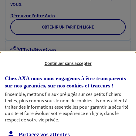
vous.
Découvrir l'offre Auto
OBTENIR UN TARIF EN LIGNE
Habitation
Votre logement est unique, comme vous. Le
Continuer sans accepter
contrat Ma Maison assure votre sérénité en
protégeant ce qui vous tient à coeur.
Chez AXA nous nous engageons à être transparents
Découvrir l'offre Habitation
sur nos garanties, sur nos
cookies et traceurs
!
Ensemble, mettons fin aux préjugés sur ces petits fichiers
OBTENIR UN TARIF EN LIGNE
textes, plus connus sous le nom de
cookies
. Ils nous aident à
traiter des informations essentielles pour garantir la sécurité
du site et faire évoluer votre expérience en ligne, dans le
Garantie Accidents de la Vie
respect de votre vie privée.
Bricoleuse, féru de jardinage, pâtissier en herbe
Partagez vos attentes
ou grande lectrice… personne n'est à l'abri d'un