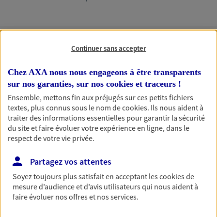
Continuer sans accepter
Nos expertises
Chez AXA nous nous engageons à être transparents
sur nos garanties, sur nos
cookies et traceurs
!
Ensemble, mettons fin aux préjugés sur ces petits fichiers
Accompagner les
textes, plus connus sous le nom de
cookies
. Ils nous aident à
professionnels et les
traiter des informations essentielles pour garantir la sécurité
du site et faire évoluer votre expérience en ligne, dans le
entreprises
respect de votre vie privée.
Comme vous, nous sommes des indépendants. Nous
bâtissons ensemble des solutions cohérentes pour
Partagez vos attentes
protéger votre activité, vos collaborateurs... mais aussi
Soyez toujours plus satisfait en acceptant les
cookies
de
vous-même et votre famille.
mesure d’audience et d’avis utilisateurs qui nous aident à
faire évoluer nos offres et nos services.
Accompagner vos projets de