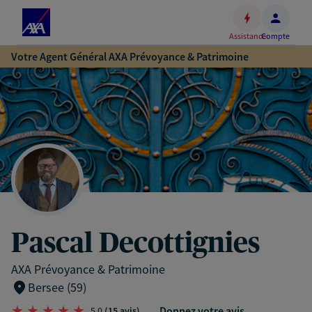
Espace
client
Assistance
Compte
Accéder
Votre Agent Général AXA Prévoyance & Patrimoine
au
contenu
principal
Accéder
au
pied
de
page
Pascal Decottignies
AXA Prévoyance & Patrimoine
Bersee (59)
Donnez votre avis
5,0
(15 avis)