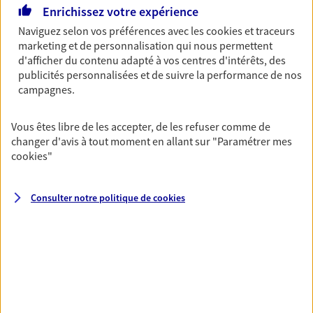
Enrichissez votre expérience
vie
Naviguez selon vos préférences avec les
cookies et traceurs
Achat immobilier, installation, départ à la retraite…
marketing et de personnalisation qui nous permettent
Autant de moments de vie qui nécessitent des solutions
d'afficher du contenu adapté à vos centres d'intérêts, des
d'assurance et d'épargne. Recevez un conseil d'expert
publicités personnalisées et de suivre la performance de nos
cohérent avec vos besoins
campagnes.
Vous êtes libre de les accepter, de les refuser comme de
Vous aider à constituer une
changer d'avis à tout moment en allant sur
"Paramétrer mes
épargne
cookies
"
De nombreuses solutions s'offrent à vous pour faire
fructifier votre épargne. Laquelle correspond à vos
Consulter notre politique de
cookies
objectifs ? Rien ne remplace les conseils d'un expert :
Assurance vie, PER, Livret… Faisons le point ensemble !
Préparer votre avenir
Anticipez les imprévus et sécurisez votre futur grâce à
nos différentes solutions. Nous vous accompagnons