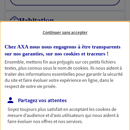
Habitation
Votre logement est unique, comme vous. Le
Continuer sans accepter
contrat Ma Maison assure votre sérénité en
protégeant ce qui vous tient à coeur.
Chez AXA nous nous engageons à être transparents
Découvrir l'offre Habitation
sur nos garanties, sur nos
cookies et traceurs
!
Ensemble, mettons fin aux préjugés sur ces petits fichiers
OBTENIR UN TARIF EN LIGNE
textes, plus connus sous le nom de
cookies
. Ils nous aident à
traiter des informations essentielles pour garantir la sécurité
du site et faire évoluer votre expérience en ligne, dans le
Garantie Accidents de la Vie
respect de votre vie privée.
Bricoleuse, féru de jardinage, pâtissier en herbe
Partagez vos attentes
ou grande lectrice… personne n'est à l'abri d'un
accident du quotidien. Avec Ma Protection
Soyez toujours plus satisfait en acceptant les
cookies
de
Accident, protégez votre qualité de vie et vos
mesure d’audience et d’avis utilisateurs qui nous aident à
revenus.
faire évoluer nos offres et nos services.