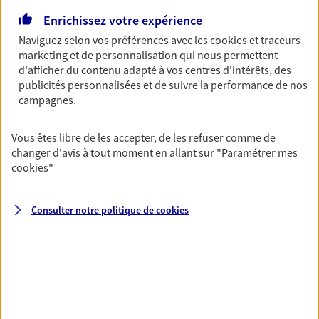
Découvrir l'offre Garantie Accidents de la Vie
Enrichissez votre expérience
OBTENIR UN TARIF EN LIGNE
Naviguez selon vos préférences avec les
cookies et traceurs
marketing et de personnalisation qui nous permettent
d'afficher du contenu adapté à vos centres d'intérêts, des
Multirisque Entreprise
publicités personnalisées et de suivre la performance de nos
campagnes.
Gagnez en simplicité et en sérénité avec votre
assurance multirisque entreprise. Un contrat
unique pour protéger vos locaux, matériels pro,
Vous êtes libre de les accepter, de les refuser comme de
équipements et stocks… sans oublier votre
changer d'avis à tout moment en allant sur
"Paramétrer mes
responsabilité civile.
cookies
"
Découvrir l'offre Multirisque Entreprise
Consulter notre politique de
cookies
DEMANDER UN DEVIS
VOIR TOUTES NOS OFFRES