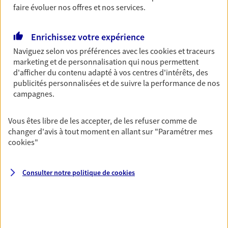
Découvrir l'offre Garantie Accidents de la Vie
faire évoluer nos offres et nos services.
OBTENIR UN TARIF EN LIGNE
Enrichissez votre expérience
Naviguez selon vos préférences avec les
cookies et traceurs
Multirisque Entreprise
marketing et de personnalisation qui nous permettent
d'afficher du contenu adapté à vos centres d'intérêts, des
Gagnez en simplicité et en sérénité avec votre
publicités personnalisées et de suivre la performance de nos
assurance multirisque entreprise. Un contrat
campagnes.
unique pour protéger vos locaux, matériels pro,
équipements et stocks… sans oublier votre
responsabilité civile.
Vous êtes libre de les accepter, de les refuser comme de
changer d'avis à tout moment en allant sur
"Paramétrer mes
Découvrir l'offre Multirisque Entreprise
cookies
"
DEMANDER UN DEVIS
Consulter notre politique de
cookies
VOIR TOUTES NOS OFFRES