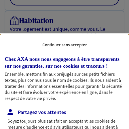
Habitation
Votre logement est unique, comme vous. Le
contrat Ma Maison assure votre sérénité en
protégeant ce qui vous tient à coeur.
Continuer sans accepter
Découvrir l'offre Habitation
Chez AXA nous nous engageons à être transparents
OBTENIR UN TARIF EN LIGNE
sur nos garanties, sur nos
cookies et traceurs
!
Ensemble, mettons fin aux préjugés sur ces petits fichiers
textes, plus connus sous le nom de
cookies
. Ils nous aident à
Garantie Accidents de la Vie
traiter des informations essentielles pour garantir la sécurité
du site et faire évoluer votre expérience en ligne, dans le
Bricoleuse, féru de jardinage, pâtissier en herbe
respect de votre vie privée.
ou grande lectrice… personne n'est à l'abri d'un
accident du quotidien. Avec Ma Protection
Accident, protégez votre qualité de vie et vos
Partagez vos attentes
revenus.
Soyez toujours plus satisfait en acceptant les
cookies
de
mesure d’audience et d’avis utilisateurs qui nous aident à