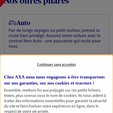
Nos offres phares
Auto
Fan de longs voyages ou petit rouleur, prenez la
route bien protégé. Assurez votre voiture avec le
contrat Mon Auto : une assurance qui roule pour
vous.
Découvrir l'offre Auto
Continuer sans accepter
OBTENIR UN TARIF EN LIGNE
Chez AXA nous nous engageons à être transparents
sur nos garanties, sur nos
cookies et traceurs
!
Habitation
Ensemble, mettons fin aux préjugés sur ces petits fichiers
Votre logement est unique, comme vous. Le
textes, plus connus sous le nom de
cookies
. Ils nous aident à
contrat Ma Maison assure votre sérénité en
traiter des informations essentielles pour garantir la sécurité
protégeant ce qui vous tient à coeur.
du site et faire évoluer votre expérience en ligne, dans le
respect de votre vie privée.
Découvrir l'offre Habitation