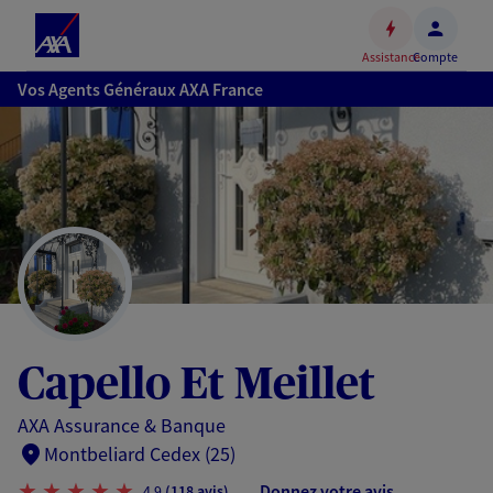
Espace
client
Assistance
Compte
Accéder
Vos Agents Généraux AXA France
au
contenu
principal
Accéder
au
pied
de
page
Capello Et Meillet
AXA Assurance & Banque
Montbeliard Cedex (25)
Donnez votre avis
4,9
(118 avis)