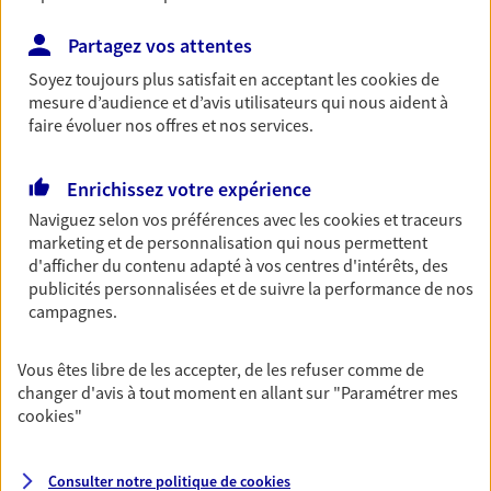
OBTENIR UN TARIF EN LIGNE
Partagez vos attentes
Soyez toujours plus satisfait en acceptant les
cookies
de
mesure d’audience et d’avis utilisateurs qui nous aident à
faire évoluer nos offres et nos services.
Garantie Accidents de la Vie
Bricoleuse, féru de jardinage, pâtissier en herbe
ou grande lectrice… personne n'est à l'abri d'un
Enrichissez votre expérience
accident du quotidien. Avec Ma Protection
Naviguez selon vos préférences avec les
cookies et traceurs
Accident, protégez votre qualité de vie et vos
marketing et de personnalisation qui nous permettent
revenus.
d'afficher du contenu adapté à vos centres d'intérêts, des
publicités personnalisées et de suivre la performance de nos
Découvrir l'offre Garantie Accidents de la Vie
campagnes.
OBTENIR UN TARIF EN LIGNE
Vous êtes libre de les accepter, de les refuser comme de
changer d'avis à tout moment en allant sur
"Paramétrer mes
cookies
"
Multirisque Entreprise
Gagnez en simplicité et en sérénité avec votre
assurance multirisque entreprise. Un contrat
Consulter notre politique de
cookies