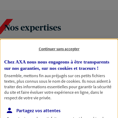
Nos expertises
Continuer sans accepter
Accompagner les
professionnels et les
Chez AXA nous nous engageons à être transparents
entreprises
sur nos garanties, sur nos
cookies et traceurs
!
Comme vous, nous sommes des indépendants. Nous
Ensemble, mettons fin aux préjugés sur ces petits fichiers
textes, plus connus sous le nom de
cookies
. Ils nous aident à
bâtissons ensemble des solutions cohérentes pour
traiter des informations essentielles pour garantir la sécurité
protéger votre activité, vos collaborateurs... mais aussi
du site et faire évoluer votre expérience en ligne, dans le
vous-même et votre famille.
respect de votre vie privée.
Partagez vos attentes
Accompagner vos projets de