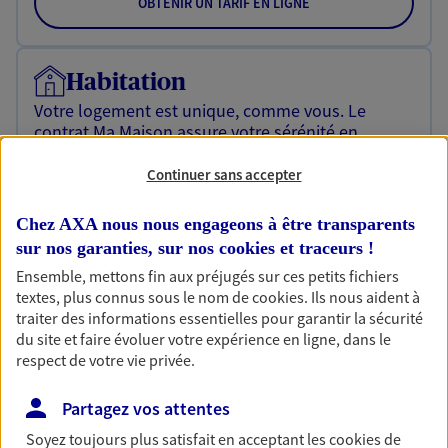
OBTENIR UN TARIF EN LIGNE
Habitation
Votre logement est unique, comme vous. Le
contrat Ma Maison assure votre sérénité en
protégeant ce qui vous tient à coeur.
Continuer sans accepter
Découvrir l'offre Habitation
Chez AXA nous nous engageons à être transparents
OBTENIR UN TARIF EN LIGNE
sur nos garanties, sur nos
cookies et traceurs
!
Ensemble, mettons fin aux préjugés sur ces petits fichiers
textes, plus connus sous le nom de
cookies
. Ils nous aident à
Garantie Accidents de la Vie
traiter des informations essentielles pour garantir la sécurité
Bricoleuse, féru de jardinage, pâtissier en herbe
du site et faire évoluer votre expérience en ligne, dans le
ou grande lectrice… personne n'est à l'abri d'un
respect de votre vie privée.
accident du quotidien. Avec Ma Protection
Accident, protégez votre qualité de vie et vos
Partagez vos attentes
revenus.
Soyez toujours plus satisfait en acceptant les
cookies
de