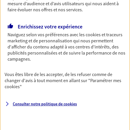
Découvrir l'offre Garantie Accidents de la Vie
mesure d’audience et d’avis utilisateurs qui nous aident à
faire évoluer nos offres et nos services.
OBTENIR UN TARIF EN LIGNE
Enrichissez votre expérience
Naviguez selon vos préférences avec les
cookies et traceurs
Multirisque Entreprise
marketing et de personnalisation qui nous permettent
Gagnez en simplicité et en sérénité avec votre
d'afficher du contenu adapté à vos centres d'intérêts, des
assurance multirisque entreprise. Un contrat
publicités personnalisées et de suivre la performance de nos
unique pour protéger vos locaux, matériels pro,
campagnes.
équipements et stocks… sans oublier votre
responsabilité civile.
Vous êtes libre de les accepter, de les refuser comme de
changer d'avis à tout moment en allant sur
"Paramétrer mes
Découvrir l'offre Multirisque Entreprise
cookies
"
DEMANDER UN DEVIS
Consulter notre politique de
cookies
VOIR TOUTES NOS OFFRES