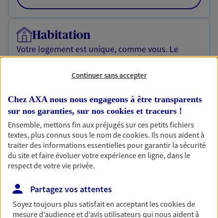
Habitation
Votre logement est unique, comme vous. Le
contrat Ma Maison assure votre sérénité en
protégeant ce qui vous tient à coeur.
Continuer sans accepter
Découvrir l'offre Habitation
Chez AXA nous nous engageons à être transparents
OBTENIR UN TARIF EN LIGNE
sur nos garanties, sur nos
cookies et traceurs
!
Ensemble, mettons fin aux préjugés sur ces petits fichiers
textes, plus connus sous le nom de
cookies
. Ils nous aident à
Garantie Accidents de la Vie
traiter des informations essentielles pour garantir la sécurité
du site et faire évoluer votre expérience en ligne, dans le
Bricoleuse, féru de jardinage, pâtissier en herbe
respect de votre vie privée.
ou grande lectrice… personne n'est à l'abri d'un
accident du quotidien. Avec Ma Protection
Partagez vos attentes
Accident, protégez votre qualité de vie et vos
revenus.
Soyez toujours plus satisfait en acceptant les
cookies
de
mesure d’audience et d’avis utilisateurs qui nous aident à