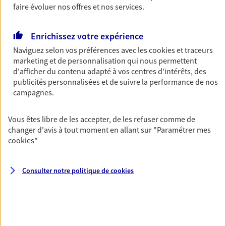
Découvrir l'offre Garantie Accidents de la Vie
faire évoluer nos offres et nos services.
OBTENIR UN TARIF EN LIGNE
Enrichissez votre expérience
Naviguez selon vos préférences avec les
cookies et traceurs
Multirisque Entreprise
marketing et de personnalisation qui nous permettent
d'afficher du contenu adapté à vos centres d'intérêts, des
Gagnez en simplicité et en sérénité avec votre
publicités personnalisées et de suivre la performance de nos
assurance multirisque entreprise. Un contrat
campagnes.
unique pour protéger vos locaux, matériels pro,
équipements et stocks… sans oublier votre
responsabilité civile.
Vous êtes libre de les accepter, de les refuser comme de
changer d'avis à tout moment en allant sur
"Paramétrer mes
Découvrir l'offre Multirisque Entreprise
cookies
"
DEMANDER UN DEVIS
Consulter notre politique de
cookies
VOIR TOUTES NOS OFFRES