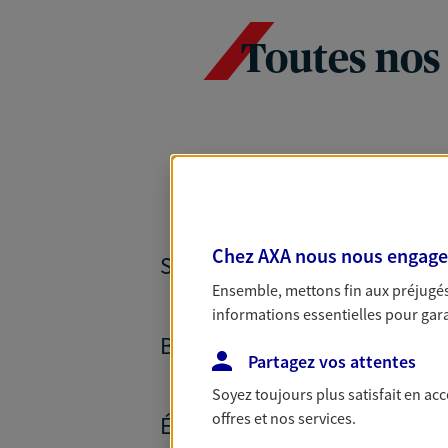
Toutes nos
Chez AXA nous nous engageon
SANTÉ ET PRÉVOYANCE
Ensemble, mettons fin aux préjugés 
informations essentielles pour garan
BANQUE ET CRÉDITS
Partagez vos attentes
Soyez toujours plus satisfait en ac
offres et nos services.
ÉPARGNE ET RETRAITE