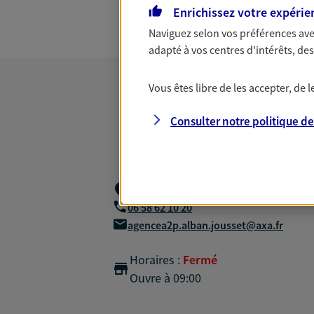
Enrichissez votre expérie
Naviguez selon vos préférences ave
adapté à vos centres d'intérêts, d
Vous êtes libre de les accepter, de
Consulter notre politique d
11 Rue De L'enfer,
45170 St Lye La Fore
06 58 62 10 20
agencea2p.alban.jousset@axa.fr
Horaires :
Fermé
Ouvre à 09:00