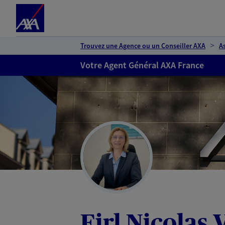
Espace client
Accéder au contenu principal
Accéder au pied de page
Trouvez une Agence ou un Conseiller AXA
A
Votre Agent Général AXA France
Eirl Nicolas 