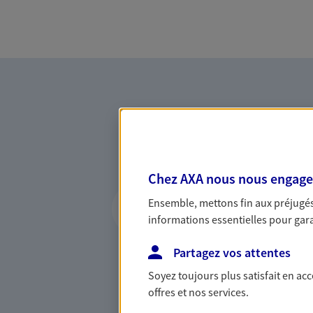
Chez AXA nous nous engageon
Vous accompagner 
Ensemble, mettons fin aux préjugés 
confiance
informations essentielles pour garan
Vous accompagner dans vos p
Partagez vos attentes
votre vie, c'est ainsi que no
la confiance et la proximité.
Soyez toujours plus satisfait en ac
connaître que nous proposon
offres et nos services.