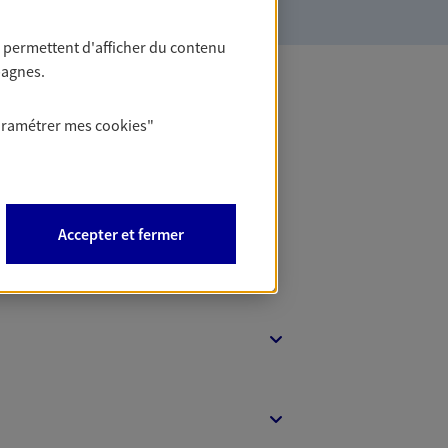
 permettent d'afficher du contenu
pagnes.
 Banque
aramétrer mes
cookies
"
Accepter et fermer