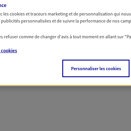
nce
c les
cookies et traceurs
marketing et de personnalisation qui nous
es publicités personnalisées et de suivre la performance de nos cam
 nos offres Assurance &
 les refuser comme de changer d'avis à tout moment en allant sur
"P
e
cookies
Personnaliser les cookies
PARTICULIERS
PRO & ENTREPRISES