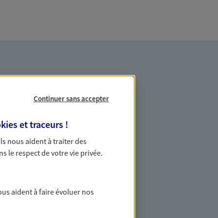
Continuer sans accepter
kies et traceurs
!
es professionnels et les
 Ils nous aident à traiter des
ns le respect de votre vie privée.
ommes des indépendants. Nous
des solutions cohérentes pour protéger
ollaborateurs... mais aussi vous-même et
ous aident à faire évoluer nos