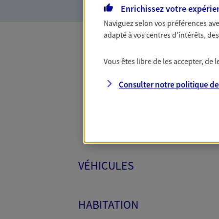
Enrichissez votre expérie
Naviguez selon vos préférences ave
adapté à vos centres d'intérêts, d
Toutes
Vous êtes libre de les accepter, de
Consulter notre politique d
VÉHICULES
HABITATION