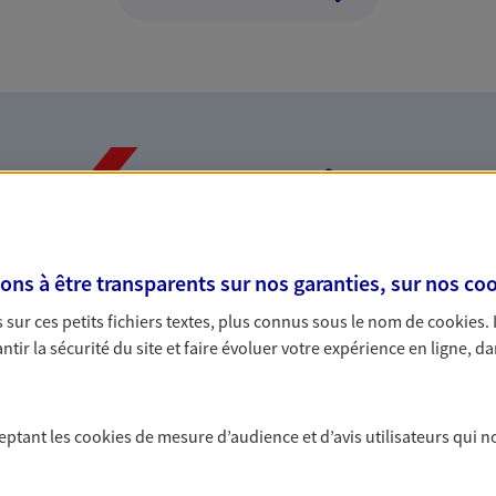
Nos expertises
s à être transparents sur nos garanties, sur nos
coo
dans la durée et la
Accompagner l
sur ces petits fichiers textes, plus connus sous le nom de
cookies
.
entreprises
tir la sécurité du site et faire évoluer votre expérience en ligne, da
rojets de vie tout au long de
Comme vous, nous s
us concevons notre métier : dans
bâtissons ensemble 
 C'est en apprenant à vous
votre activité, vos c
ceptant les
cookies
de mesure d’audience et d’avis utilisateurs qui n
s de meilleures solutions.
votre famille.