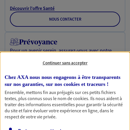
Découvrir l'offre Santé
NOUS CONTACTER
Prévoyance
Pour un avenir serein, assurez-vous avec notre
contrat prévoyance. Préservez vos proches en cas
d'accident ou de maladie en optant pour les
Continuer sans accepter
garanties incapacité temporaire totale de travail,
invalidité ou de décès.
Chez AXA nous nous engageons à être transparents
sur nos garanties, sur nos
cookies et traceurs
!
Découvrir l'offre Prévoyance
Ensemble, mettons fin aux préjugés sur ces petits fichiers
NOUS CONTACTER
textes, plus connus sous le nom de
cookies
. Ils nous aident à
traiter des informations essentielles pour garantir la sécurité
du site et faire évoluer votre expérience en ligne, dans le
respect de votre vie privée.
Responsabilité civile
Entreprise