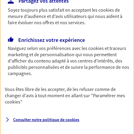
Partagez vos attentes
Nos contrats responsabilité civile entreprise vous
Soyez toujours plus satisfait en acceptant les
cookies
de
protègent si votre responsabilité civile et/ou celle
mesure d’audience et d’avis utilisateurs qui nous aident à
de votre entreprise est engagée : litige avec un
faire évoluer nos offres et nos services.
salarié, accident affectant un tiers…
Découvrir l'offre Responsabilité Civile Entreprise
Enrichissez votre expérience
Naviguez selon vos préférences avec les
cookies et traceurs
DEMANDER UN DEVIS
marketing et de personnalisation qui nous permettent
d'afficher du contenu adapté à vos centres d'intérêts, des
publicités personnalisées et de suivre la performance de nos
Multirisque Professionnelle
campagnes.
Protégez votre entreprise en garantissant la
continuité de votre activité, même en cas de
Vous êtes libre de les accepter, de les refuser comme de
sinistre. Ce contrat inclut notamment une
changer d'avis à tout moment en allant sur
"Paramétrer mes
protection juridique ainsi qu'une garantie
cookies
"
responsabilité civile professionnelle.
Découvrir l'offre Multirisque Professionnelle
Consulter notre politique de
cookies
DEMANDER UN DEVIS