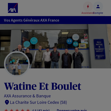
Espace
client
Assistance
Compte
Accéder
Vos Agents Généraux AXA France
au
contenu
principal
Accéder
au
pied
de
page
Watine Et Boulet
AXA Assurance & Banque
La Charite Sur Loire Cedex (58)
Donnez votre avis
4,8
(42 avis)