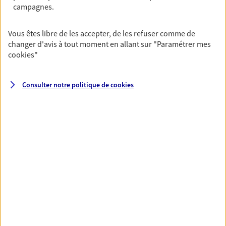
campagnes.
VOIR TOUTES NOS OFFRES
Vous êtes libre de les accepter, de les refuser comme de
changer d'avis à tout moment en allant sur
"Paramétrer mes
cookies
"
Consulter notre politique de
cookies
Nos expertises
Vous accompagner dans la
durée et la confiance
Vous accompagner dans vos projets de vie tout
au long de votre vie, c'est ainsi que nous
concevons notre métier : dans la confiance et la
proximité. C'est en apprenant à vous connaître
que nous proposons de meilleures solutions.
Accompagner les