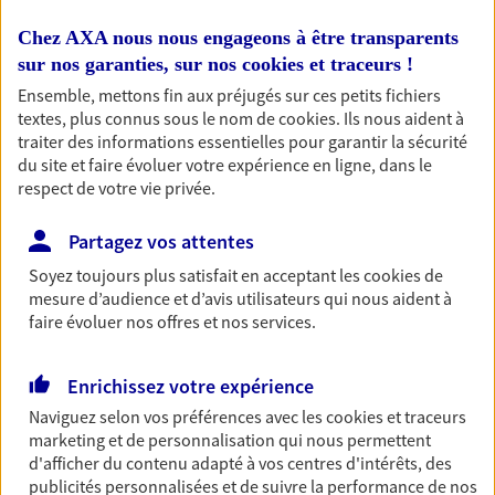
Bricoleuse, féru de jardinage, pâtissier en herbe
ou grande lectrice… personne n'est à l'abri d'un
Chez AXA nous nous engageons à être transparents
accident du quotidien. Avec Ma Protection
sur nos garanties, sur nos
cookies et traceurs
!
Accident, protégez votre qualité de vie et vos
Ensemble, mettons fin aux préjugés sur ces petits fichiers
revenus.
textes, plus connus sous le nom de
cookies
. Ils nous aident à
traiter des informations essentielles pour garantir la sécurité
Découvrir l'offre Garantie Accidents de la Vie
du site et faire évoluer votre expérience en ligne, dans le
OBTENIR UN TARIF EN LIGNE
respect de votre vie privée.
Partagez vos attentes
Assurance vie
Soyez toujours plus satisfait en acceptant les
cookies
de
mesure d’audience et d’avis utilisateurs qui nous aident à
Réalisez vos projets grâce à votre Assurance vie :
faire évoluer nos offres et nos services.
achat immobilier, études des enfants ou voyage
autour du monde… Épargnez à votre rythme et
simplement, selon votre profil.
Enrichissez votre expérience
Découvrir l'offre Assurance vie
Naviguez selon vos préférences avec les
cookies et traceurs
marketing et de personnalisation qui nous permettent
NOUS CONTACTER
d'afficher du contenu adapté à vos centres d'intérêts, des
publicités personnalisées et de suivre la performance de nos