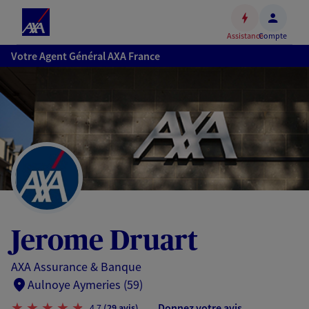
Espace
client
Assistance
Compte
Accéder
Votre Agent Général AXA France
au
contenu
principal
Accéder
au
pied
de
page
Jerome Druart
AXA Assurance & Banque
Aulnoye Aymeries (59)
Donnez votre avis
4,7
(29 avis)