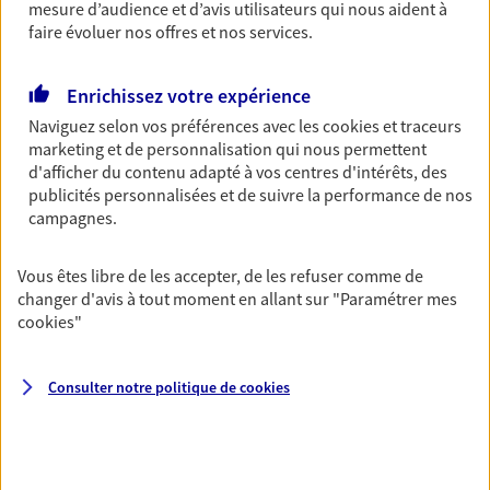
Découvrir l'offre Garantie Accidents de la Vie
mesure d’audience et d’avis utilisateurs qui nous aident à
faire évoluer nos offres et nos services.
OBTENIR UN TARIF EN LIGNE
Enrichissez votre expérience
Naviguez selon vos préférences avec les
cookies et traceurs
Multirisque Entreprise
marketing et de personnalisation qui nous permettent
Gagnez en simplicité et en sérénité avec votre
d'afficher du contenu adapté à vos centres d'intérêts, des
assurance multirisque entreprise. Un contrat
publicités personnalisées et de suivre la performance de nos
unique pour protéger vos locaux, matériels pro,
campagnes.
équipements et stocks… sans oublier votre
responsabilité civile.
Vous êtes libre de les accepter, de les refuser comme de
Découvrir l'offre Multirisque Entreprise
changer d'avis à tout moment en allant sur
"Paramétrer mes
cookies
"
DEMANDER UN DEVIS
Consulter notre politique de
cookies
VOIR TOUTES NOS OFFRES