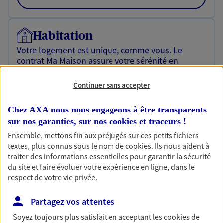
Habitation
Votre logement est unique, comme vous. Le
contrat Ma Maison assure votre sérénité en
protégeant ce qui vous tient à coeur.
Continuer sans accepter
Découvrir l'offre Habitation
OBTENIR UN TARIF EN LIGNE
Chez AXA nous nous engageons à être transparents
sur nos garanties, sur nos
cookies et traceurs
!
Ensemble, mettons fin aux préjugés sur ces petits fichiers
textes, plus connus sous le nom de
cookies
. Ils nous aident à
Garantie Accidents de la Vie
traiter des informations essentielles pour garantir la sécurité
Bricoleuse, féru de jardinage, pâtissier en herbe
du site et faire évoluer votre expérience en ligne, dans le
ou grande lectrice… personne n'est à l'abri d'un
respect de votre vie privée.
accident du quotidien. Avec Ma Protection
Accident, protégez votre qualité de vie et vos
Partagez vos attentes
revenus.
Soyez toujours plus satisfait en acceptant les
cookies
de