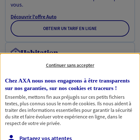
vous.
Découvrir l'offre Auto
OBTENIR UN TARIF EN LIGNE
Habitation
Votre logement est unique, comme vous. Le
Continuer sans accepter
contrat Ma Maison assure votre sérénité en
protégeant ce qui vous tient à coeur.
Chez AXA nous nous engageons à être transparents
Découvrir l'offre Habitation
sur nos garanties, sur nos
cookies et traceurs
!
Ensemble, mettons fin aux préjugés sur ces petits fichiers
OBTENIR UN TARIF EN LIGNE
textes, plus connus sous le nom de
cookies
. Ils nous aident à
traiter des informations essentielles pour garantir la sécurité
du site et faire évoluer votre expérience en ligne, dans le
respect de votre vie privée.
Garantie Accidents de la Vie
Bricoleuse, féru de jardinage, pâtissier en herbe
Partagez vos attentes
ou grande lectrice… personne n'est à l'abri d'un