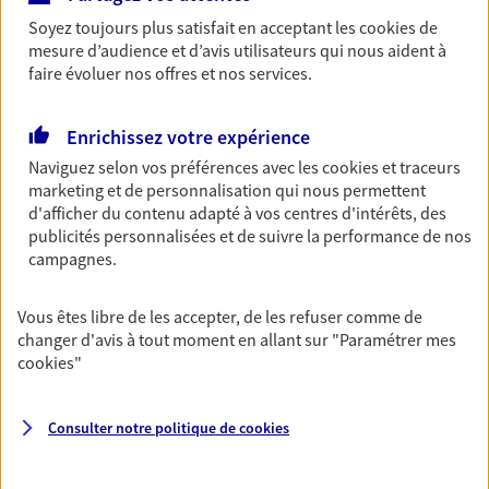
accident du quotidien. Avec Ma Protection
Soyez toujours plus satisfait en acceptant les
cookies
de
Accident, protégez votre qualité de vie et vos
mesure d’audience et d’avis utilisateurs qui nous aident à
revenus.
faire évoluer nos offres et nos services.
Découvrir l'offre Garantie Accidents de la Vie
Enrichissez votre expérience
OBTENIR UN TARIF EN LIGNE
Naviguez selon vos préférences avec les
cookies et traceurs
marketing et de personnalisation qui nous permettent
d'afficher du contenu adapté à vos centres d'intérêts, des
Multirisque Entreprise
publicités personnalisées et de suivre la performance de nos
campagnes.
Gagnez en simplicité et en sérénité avec votre
assurance multirisque entreprise. Un contrat
unique pour protéger vos locaux, matériels pro,
Vous êtes libre de les accepter, de les refuser comme de
équipements et stocks… sans oublier votre
changer d'avis à tout moment en allant sur
"Paramétrer mes
responsabilité civile.
cookies
"
Découvrir l'offre Multirisque Entreprise
Consulter notre politique de
cookies
DEMANDER UN DEVIS