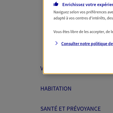
Enrichissez votre expérie
Naviguez selon vos préférences ave
Toutes
adapté à vos centres d'intérêts, d
Vous êtes libre de les accepter, de
Consulter notre politique d
VÉHICULES
HABITATION
SANTÉ ET PRÉVOYANCE