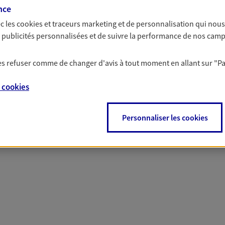
nce
c les
cookies et traceurs
marketing et de personnalisation qui nous
 nos offres Assurance &
es publicités personnalisées et de suivre la performance de nos cam
 les refuser comme de changer d'avis à tout moment en allant sur
"P
e
cookies
PARTICULIERS
PRO & ENTREPRISES
Personnaliser les cookies