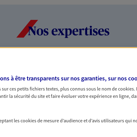
Nos expertises
dans la durée et la
Accompagner l
entreprises
s à être transparents sur nos garanties, sur nos
coo
rojets de vie tout au long de
Comme vous, nous s
sur ces petits fichiers textes, plus connus sous le nom de
cookies
.
us concevons notre métier : dans
bâtissons ensemble 
tir la sécurité du site et faire évoluer votre expérience en ligne, da
 C'est en apprenant à vous
votre activité, vos c
s de meilleures solutions.
votre famille.
ceptant les
cookies
de mesure d’audience et d’avis utilisateurs qui n