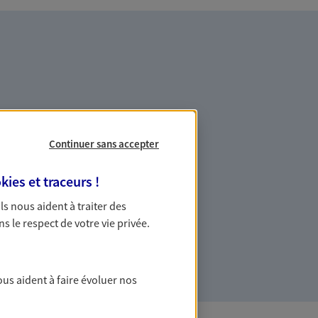
es professionnels et les
Continuer sans accepter
kies et traceurs
!
ommes des indépendants. Nous
 Ils nous aident à traiter des
des solutions cohérentes pour protéger
ns le respect de votre vie privée.
ollaborateurs... mais aussi vous-même et
ous aident à faire évoluer nos