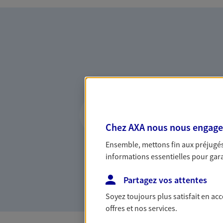
Vous accompagner 
confiance
Chez AXA nous nous engageon
Vous accompagner dans vos p
Ensemble, mettons fin aux préjugés 
votre vie, c'est ainsi que no
informations essentielles pour garan
la confiance et la proximité.
connaître que nous proposon
Partagez vos attentes
Soyez toujours plus satisfait en ac
offres et nos services.