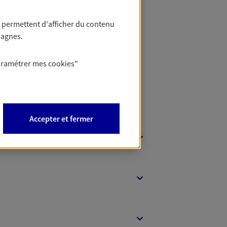
 permettent d'afficher du contenu
 Banque
pagnes.
aramétrer mes
cookies
"
Accepter et fermer