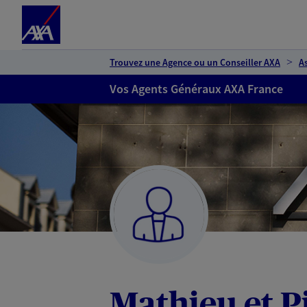
Espace client
Accéder au contenu principal
Accéder au pied de page
Trouvez une Agence ou un Conseiller AXA
A
Vos Agents Généraux AXA France
Mathieu et 