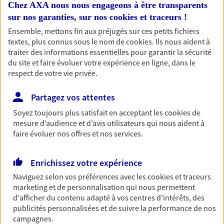
Chez AXA nous nous engageons à être transparents
Multirisque Professionnelle
sur nos garanties, sur nos
cookies et traceurs
!
Protégez votre entreprise en garantissant la
Ensemble, mettons fin aux préjugés sur ces petits fichiers
continuité de votre activité, même en cas de
textes, plus connus sous le nom de
cookies
. Ils nous aident à
sinistre. Ce contrat inclut notamment une
traiter des informations essentielles pour garantir la sécurité
protection juridique ainsi qu'une garantie
du site et faire évoluer votre expérience en ligne, dans le
responsabilité civile professionnelle.
respect de votre vie privée.
Découvrir l'offre Multirisque Professionnelle
Partagez vos attentes
DEMANDER UN DEVIS
Soyez toujours plus satisfait en acceptant les
cookies
de
mesure d’audience et d’avis utilisateurs qui nous aident à
faire évoluer nos offres et nos services.
Habitation
Votre logement est unique, comme vous. Le
Enrichissez votre expérience
contrat Ma Maison assure votre sérénité en
Naviguez selon vos préférences avec les
cookies et traceurs
protégeant ce qui vous tient à coeur.
marketing et de personnalisation qui nous permettent
d'afficher du contenu adapté à vos centres d'intérêts, des
Découvrir l'offre Habitation
publicités personnalisées et de suivre la performance de nos
OBTENIR UN TARIF EN LIGNE
campagnes.