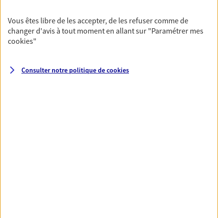
Vous êtes libre de les accepter, de les refuser comme de
changer d'avis à tout moment en allant sur
"Paramétrer mes
VOIR TOUTES NOS OFFRES
cookies
"
Consulter notre politique de
cookies
Nos expertises
Vous accompagner dans la
durée et la confiance
Vous accompagner dans vos projets de vie tout
au long de votre vie, c'est ainsi que nous
concevons notre métier : dans la confiance et la
proximité. C'est en apprenant à vous connaître
que nous proposons de meilleures solutions.