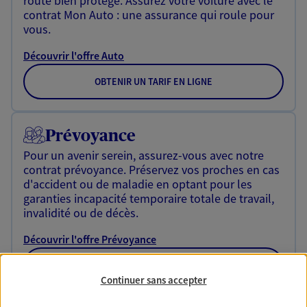
route bien protégé. Assurez votre voiture avec le
contrat Mon Auto : une assurance qui roule pour
vous.
Découvrir l'offre Auto
OBTENIR UN TARIF EN LIGNE
Prévoyance
Pour un avenir serein, assurez-vous avec notre
contrat prévoyance. Préservez vos proches en cas
d'accident ou de maladie en optant pour les
garanties incapacité temporaire totale de travail,
invalidité ou de décès.
Découvrir l'offre Prévoyance
NOUS CONTACTER
Continuer sans accepter