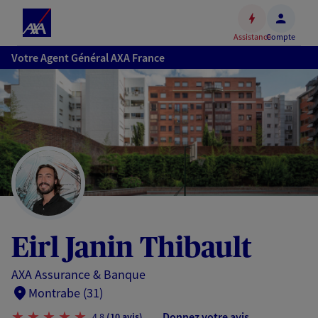
Espace
client
Assistance
Compte
Accéder
Votre Agent Général AXA France
au
contenu
principal
Accéder
au
pied
de
page
Eirl Janin Thibault
AXA Assurance & Banque
Montrabe (31)
Donnez votre avis
4,8
(10 avis)