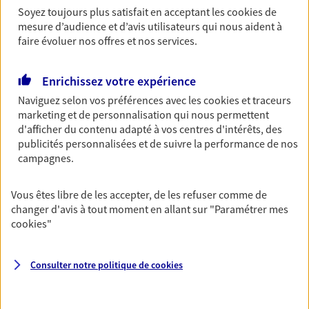
Soyez toujours plus satisfait en acceptant les
cookies
de
Assurance Auto Pro
mesure d’audience et d’avis utilisateurs qui nous aident à
Une panne en pleine livraison, le véhicule
faire évoluer nos offres et nos services.
contenant votre matériel professionnel fracturé…
L'assurance Auto pro vous couvre en s'adaptant
aux besoins de votre activité.
Enrichissez votre expérience
Naviguez selon vos préférences avec les
cookies et traceurs
Découvrir l'offre Assurance Auto Pro
marketing et de personnalisation qui nous permettent
d'afficher du contenu adapté à vos centres d'intérêts, des
DEMANDER UN DEVIS
publicités personnalisées et de suivre la performance de nos
campagnes.
Assurance décennale
Vous êtes libre de les accepter, de les refuser comme de
En tant que professionnel de la construction, vous
changer d'avis à tout moment en allant sur
"Paramétrer mes
êtes exposé à de nombreux risques. Bâtissez-vous
cookies
"
une protection solide.
Découvrir l'offre Assurance décennale
Consulter notre politique de
cookies
DEMANDER UN DEVIS