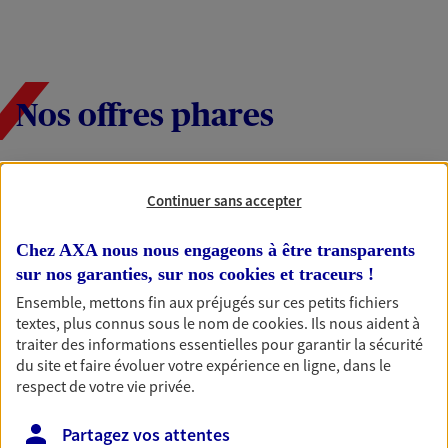
Nos offres phares
Continuer sans accepter
Multirisque Entreprise
Gagnez en simplicité et en sérénité avec votre
Chez AXA nous nous engageons à être transparents
assurance multirisque entreprise. Un contrat
unique pour protéger vos locaux, matériels pro,
sur nos garanties, sur nos
cookies et traceurs
!
équipements et stocks… sans oublier votre
Ensemble, mettons fin aux préjugés sur ces petits fichiers
responsabilité civile.
textes, plus connus sous le nom de
cookies
. Ils nous aident à
traiter des informations essentielles pour garantir la sécurité
Découvrir l'offre Multirisque Entreprise
du site et faire évoluer votre expérience en ligne, dans le
respect de votre vie privée.
DEMANDER UN DEVIS
Partagez vos attentes