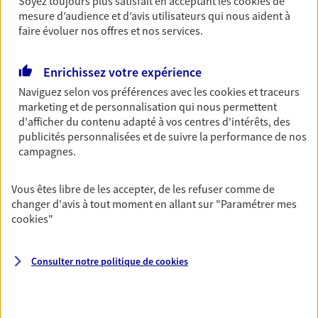
Soyez toujours plus satisfait en acceptant les
cookies
de
mesure d’audience et d’avis utilisateurs qui nous aident à
Anticiper et préparer votre
faire évoluer nos offres et nos services.
retraite
Enrichissez votre expérience
Il n'est jamais ni trop tôt, ni trop tard pour préparer
votre retraite. Nous vous aidons à trouver les solutions
Naviguez selon vos préférences avec les
cookies et traceurs
marketing et de personnalisation qui nous permettent
pour maintenir votre qualité de vie et profiter
d'afficher du contenu adapté à vos centres d'intérêts, des
pleinement de cette nouvelle étape : PER, assurance
publicités personnalisées et de suivre la performance de nos
vie...
campagnes.
Protéger votre activité et votre
Vous êtes libre de les accepter, de les refuser comme de
changer d'avis à tout moment en allant sur
"Paramétrer mes
entreprise
cookies
"
Nous vous accompagnons pour sécuriser vos biens, vos
projets et garantir le bon fonctionnement de votre
Consulter notre politique de
cookies
entreprise en cas d'aléas.