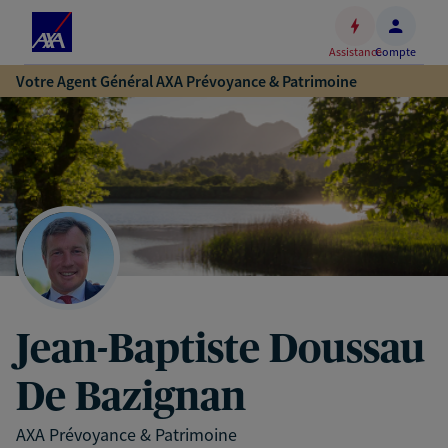
Espace
client
Assistance
Compte
Accéder
Votre Agent Général AXA Prévoyance & Patrimoine
au
contenu
principal
Accéder
au
pied
de
page
Jean-Baptiste Doussau
De Bazignan
AXA Prévoyance & Patrimoine