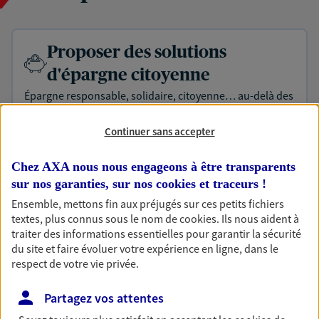
Proposer des solutions
d'épargne citoyenne
Épargne responsable, solidaire, citoyenne… au-delà des
mots, nos engagements sont concrets. Nous proposons
des offres qui donnent du sens à votre épargne et
Continuer sans accepter
reflètent vos préoccupations environnementales et
sociétales.
Chez AXA nous nous engageons à être transparents
sur nos garanties, sur nos
cookies et traceurs
!
Ensemble, mettons fin aux préjugés sur ces petits fichiers
Préparer et transmettre votre
textes, plus connus sous le nom de
cookies
. Ils nous aident à
succession
traiter des informations essentielles pour garantir la sécurité
du site et faire évoluer votre expérience en ligne, dans le
Préparer au mieux la transmission de votre patrimoine à
respect de votre vie privée.
votre conjoint, vos enfants et vos proches en respectant
vos objectifs et en vous aidant à prendre les bonnes
Partagez vos attentes
décisions