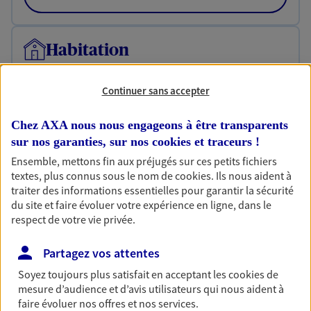
Habitation
Votre logement est unique, comme vous. Le
contrat Ma Maison assure votre sérénité en
Continuer sans accepter
protégeant ce qui vous tient à coeur.
Chez AXA nous nous engageons à être transparents
Découvrir l'offre Habitation
sur nos garanties, sur nos
cookies et traceurs
!
OBTENIR UN TARIF EN LIGNE
Ensemble, mettons fin aux préjugés sur ces petits fichiers
textes, plus connus sous le nom de
cookies
. Ils nous aident à
traiter des informations essentielles pour garantir la sécurité
du site et faire évoluer votre expérience en ligne, dans le
Garantie Accidents de la Vie
respect de votre vie privée.
Bricoleuse, féru de jardinage, pâtissier en herbe
ou grande lectrice… personne n'est à l'abri d'un
Partagez vos attentes
accident du quotidien. Avec Ma Protection
Accident, protégez votre qualité de vie et vos
Soyez toujours plus satisfait en acceptant les
cookies
de
revenus.
mesure d’audience et d’avis utilisateurs qui nous aident à
faire évoluer nos offres et nos services.