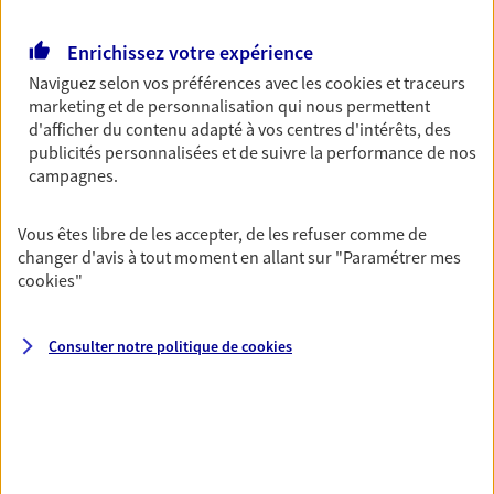
Découvrir l'offre Garantie Accidents de la Vie
OBTENIR UN TARIF EN LIGNE
Enrichissez votre expérience
Naviguez selon vos préférences avec les
cookies et traceurs
marketing et de personnalisation qui nous permettent
Multirisque Entreprise
d'afficher du contenu adapté à vos centres d'intérêts, des
publicités personnalisées et de suivre la performance de nos
Gagnez en simplicité et en sérénité avec votre
campagnes.
assurance multirisque entreprise. Un contrat
unique pour protéger vos locaux, matériels pro,
équipements et stocks… sans oublier votre
Vous êtes libre de les accepter, de les refuser comme de
responsabilité civile.
changer d'avis à tout moment en allant sur
"Paramétrer mes
cookies
"
Découvrir l'offre Multirisque Entreprise
DEMANDER UN DEVIS
Consulter notre politique de
cookies
VOIR TOUTES NOS OFFRES