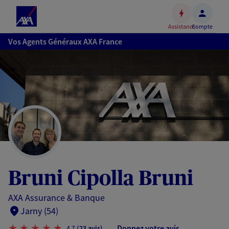
Espace
client
Assistance
Compte
Accéder
Vos Agents Généraux AXA France
au
contenu
principal
Accéder
au
pied
de
page
Bruni Cipolla Bruni
AXA Assurance & Banque
Jarny (54)
Donnez votre avis
4,7
(23 avis)