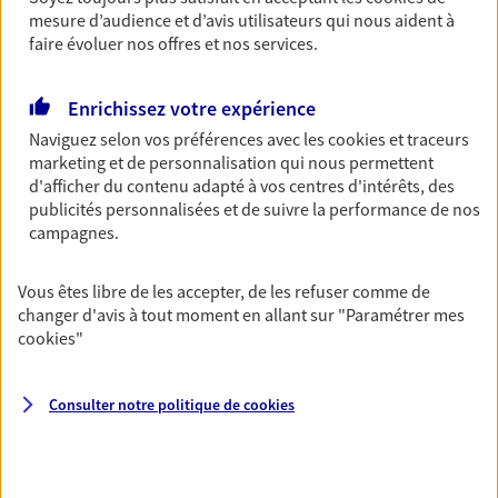
Multirisque Entreprise
mesure d’audience et d’avis utilisateurs qui nous aident à
Gagnez en simplicité et en sérénité avec votre
faire évoluer nos offres et nos services.
assurance multirisque entreprise. Un contrat
unique pour protéger vos locaux, matériels pro,
Enrichissez votre expérience
équipements et stocks… sans oublier votre
responsabilité civile.
Naviguez selon vos préférences avec les
cookies et traceurs
marketing et de personnalisation qui nous permettent
Découvrir l'offre Multirisque Entreprise
d'afficher du contenu adapté à vos centres d'intérêts, des
publicités personnalisées et de suivre la performance de nos
DEMANDER UN DEVIS
campagnes.
Vous êtes libre de les accepter, de les refuser comme de
VOIR TOUTES NOS OFFRES
changer d'avis à tout moment en allant sur
"Paramétrer mes
cookies
"
Consulter notre politique de
cookies
Nos expertises