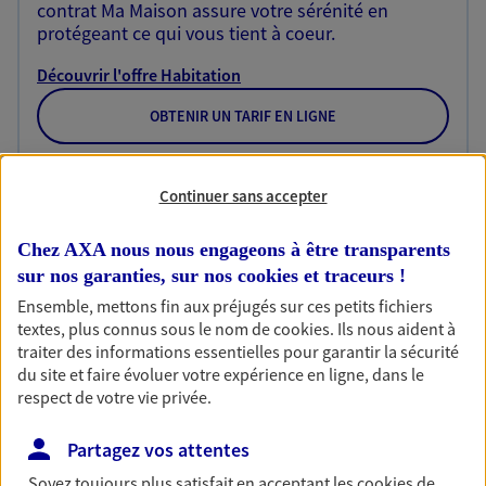
contrat Ma Maison assure votre sérénité en
protégeant ce qui vous tient à coeur.
Découvrir l'offre Habitation
OBTENIR UN TARIF EN LIGNE
Continuer sans accepter
Garantie Accidents de la Vie
Bricoleuse, féru de jardinage, pâtissier en herbe
Chez AXA nous nous engageons à être transparents
ou grande lectrice… personne n'est à l'abri d'un
sur nos garanties, sur nos
cookies et traceurs
!
accident du quotidien. Avec Ma Protection
Accident, protégez votre qualité de vie et vos
Ensemble, mettons fin aux préjugés sur ces petits fichiers
revenus.
textes, plus connus sous le nom de
cookies
. Ils nous aident à
traiter des informations essentielles pour garantir la sécurité
Découvrir l'offre Garantie Accidents de la Vie
du site et faire évoluer votre expérience en ligne, dans le
respect de votre vie privée.
OBTENIR UN TARIF EN LIGNE
Partagez vos attentes
Soyez toujours plus satisfait en acceptant les
cookies
de