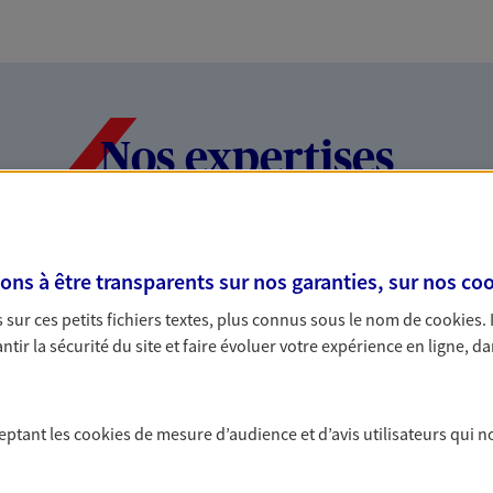
Nos expertises
dans la durée et la
Accompagner l
s à être transparents sur nos garanties, sur nos
coo
entreprises
sur ces petits fichiers textes, plus connus sous le nom de
cookies
.
tir la sécurité du site et faire évoluer votre expérience en ligne, da
rojets de vie tout au long de
Comme vous, nous s
us concevons notre métier : dans
bâtissons ensemble 
 C'est en apprenant à vous
votre activité, vos c
s de meilleures solutions.
votre famille.
ceptant les
cookies
de mesure d’audience et d’avis utilisateurs qui n