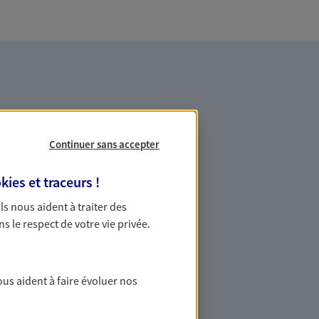
Continuer sans accepter
es professionnels et les
kies et traceurs
!
 Ils nous aident à traiter des
ns le respect de votre vie privée.
ommes des indépendants. Nous
des solutions cohérentes pour protéger
ollaborateurs... mais aussi vous-même et
ous aident à faire évoluer nos