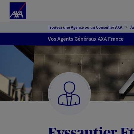
Espace client
Accéder au contenu principal
Accéder au pied de page
Trouvez une Agence ou un Conseiller AXA
A
Vos Agents Généraux AXA France
Eyssautier E