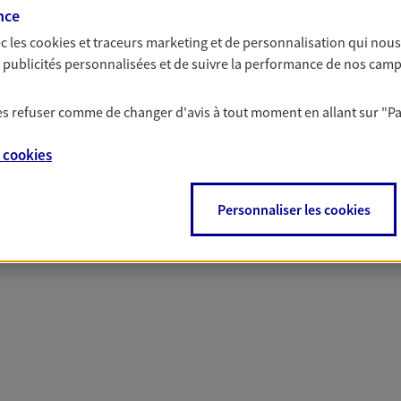
nce
c les
cookies et traceurs
marketing et de personnalisation qui nous
es publicités personnalisées et de suivre la performance de nos cam
 nos offres Assurance &
 les refuser comme de changer d'avis à tout moment en allant sur
"P
e
cookies
PARTICULIERS
PRO & ENTREPRISES
Personnaliser les cookies