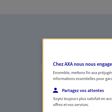
Vous accompagner 
Chez AXA nous nous engageon
confiance
Ensemble, mettons fin aux préjugés 
informations essentielles pour garan
Vous accompagner dans vos p
votre vie, c'est ainsi que no
Partagez vos attentes
la confiance et la proximité.
connaître que nous proposon
Soyez toujours plus satisfait en ac
offres et nos services.