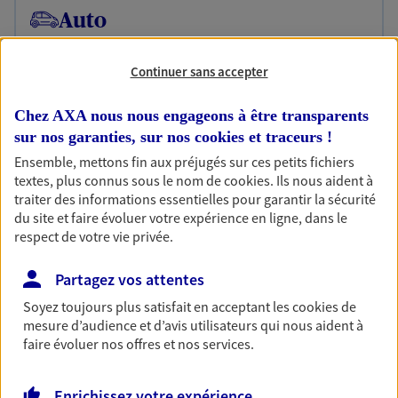
Auto
Fan de longs voyages ou petit rouleur, prenez la
route bien protégé. Assurez votre voiture avec le
Continuer sans accepter
contrat Mon Auto : une assurance qui roule pour
vous.
Chez AXA nous nous engageons à être transparents
Découvrir l'offre Auto
sur nos garanties, sur nos
cookies et traceurs
!
Ensemble, mettons fin aux préjugés sur ces petits fichiers
OBTENIR UN TARIF EN LIGNE
textes, plus connus sous le nom de
cookies
. Ils nous aident à
traiter des informations essentielles pour garantir la sécurité
du site et faire évoluer votre expérience en ligne, dans le
respect de votre vie privée.
Habitation
Votre logement est unique, comme vous. Le
Partagez vos attentes
contrat Ma Maison assure votre sérénité en
protégeant ce qui vous tient à coeur.
Soyez toujours plus satisfait en acceptant les
cookies
de
mesure d’audience et d’avis utilisateurs qui nous aident à
Découvrir l'offre Habitation
faire évoluer nos offres et nos services.
OBTENIR UN TARIF EN LIGNE
Enrichissez votre expérience