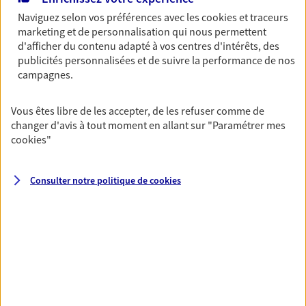
Naviguez selon vos préférences avec les
cookies et traceurs
marketing et de personnalisation qui nous permettent
Garantie Accidents de la Vie
d'afficher du contenu adapté à vos centres d'intérêts, des
Bricoleuse, féru de jardinage, pâtissier en herbe
publicités personnalisées et de suivre la performance de nos
ou grande lectrice… personne n'est à l'abri d'un
campagnes.
accident du quotidien. Avec Ma Protection
Accident, protégez votre qualité de vie et vos
revenus.
Vous êtes libre de les accepter, de les refuser comme de
changer d'avis à tout moment en allant sur
"Paramétrer mes
Découvrir l'offre Garantie Accidents de la Vie
cookies
"
OBTENIR UN TARIF EN LIGNE
Consulter notre politique de
cookies
Multirisque Entreprise
Gagnez en simplicité et en sérénité avec votre
assurance multirisque entreprise. Un contrat
unique pour protéger vos locaux, matériels pro,
équipements et stocks… sans oublier votre
responsabilité civile.