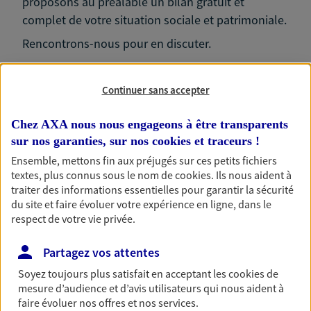
proposons au préalable un bilan gratuit et
complet de votre situation sociale et patrimoniale.
Rencontrons-nous pour en discuter.
Continuer sans accepter
Chez AXA nous nous engageons à être transparents
Nos expertises
sur nos garanties, sur nos
cookies et traceurs
!
Ensemble, mettons fin aux préjugés sur ces petits fichiers
textes, plus connus sous le nom de
cookies
. Ils nous aident à
traiter des informations essentielles pour garantir la sécurité
Accompagner les
du site et faire évoluer votre expérience en ligne, dans le
professionnels et les
respect de votre vie privée.
entreprises
Partagez vos attentes
Comme vous, nous sommes des indépendants. Nous
bâtissons ensemble des solutions cohérentes pour
Soyez toujours plus satisfait en acceptant les
cookies
de
mesure d’audience et d’avis utilisateurs qui nous aident à
protéger votre activité, vos collaborateurs... mais aussi
faire évoluer nos offres et nos services.
vous-même et votre famille.