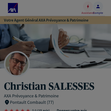
Espace
client
Assistance
Compte
Accéder
Votre Agent Général AXA Prévoyance & Patrimoine
au
contenu
principal
Accéder
au
pied
de
page
Christian SALESSES
AXA Prévoyance & Patrimoine
Pontault Combault (77)
Donnez votre avis
5,0
(15 avis)