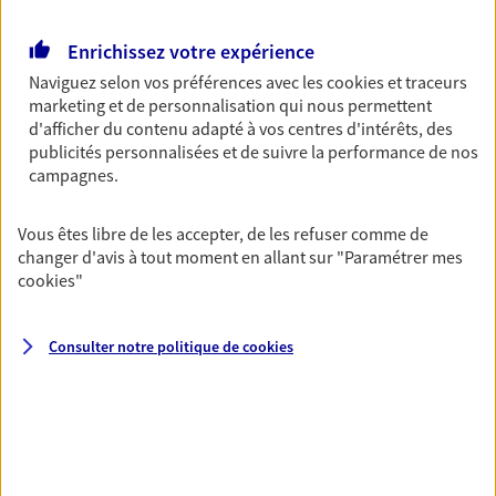
Enrichissez votre expérience
Accompagner vos projets de
Naviguez selon vos préférences avec les
cookies et traceurs
vie
marketing et de personnalisation qui nous permettent
d'afficher du contenu adapté à vos centres d'intérêts, des
Achat immobilier, installation, départ à la retraite…
publicités personnalisées et de suivre la performance de nos
Autant de moments de vie qui nécessitent des solutions
campagnes.
d'assurance et d'épargne. Recevez un conseil d'expert
cohérent avec vos besoins
Vous êtes libre de les accepter, de les refuser comme de
changer d'avis à tout moment en allant sur
"Paramétrer mes
Vous aider à constituer une
cookies
"
épargne
De nombreuses solutions s'offrent à vous pour faire
Consulter notre politique de
cookies
fructifier votre épargne. Laquelle correspond à vos
objectifs ? Rien ne remplace les conseils d'un expert :
Assurance vie, PER, Livret… Faisons le point ensemble !